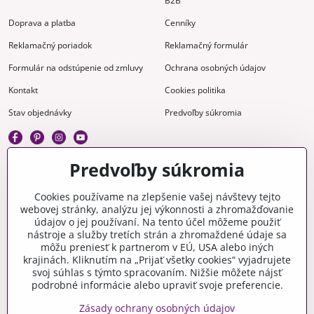
B2B
Doprava a platba
Cenníky
Reklamačný poriadok
Reklamačný formulár
Formulár na odstúpenie od zmluvy
Ochrana osobných údajov
Kontakt
Cookies politika
Stav objednávky
Predvoľby súkromia
Predvoľby súkromia
Kreatívne
Cookies používame na zlepšenie vašej návštevy tejto
webovej stránky, analýzu jej výkonnosti a zhromažďovanie
Gravírovanie
Materiály na stiahnutie
údajov o jej používaní. Na tento účel môžeme použiť
nástroje a služby tretích strán a zhromaždené údaje sa
Videonávody
Blog
môžu preniesť k partnerom v EÚ, USA alebo iných
krajinách. Kliknutím na „Prijať všetky cookies“ vyjadrujete
Kreatívna poradňa
svoj súhlas s týmto spracovaním. Nižšie môžete nájsť
podrobné informácie alebo upraviť svoje preferencie.
Zásady ochrany osobných údajov