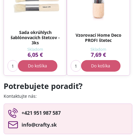
Sada okrúhlych
Vzorovací Home Deco
šablónovacích štetcov -
PROFI štetec
3ks
Skladom
Skladom
6,05 €
7,69 €
Do košíka
Do košíka
Potrebujete poradiť?
Kontaktujte nás:
+421 951 987 587
info​@crafty​.sk