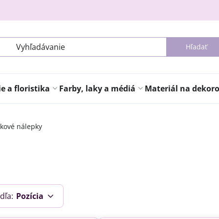
Hľadať
 a floristika
Farby, laky a médiá
Materiál na dekor
íkové nálepky
dľa:
Pozícia