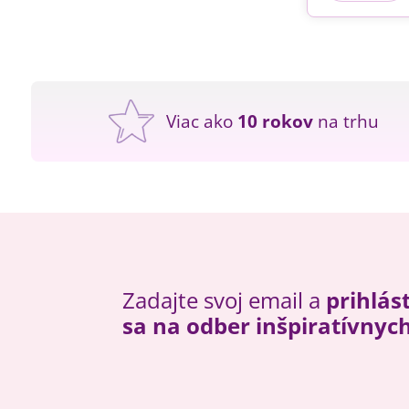
Viac ako
10 rokov
na trhu
Zadajte svoj email a
prihlás
sa na odber inšpiratívnyc