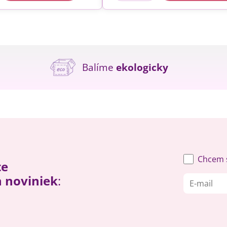
Balíme
ekologicky
Chcem s
te
h noviniek
: