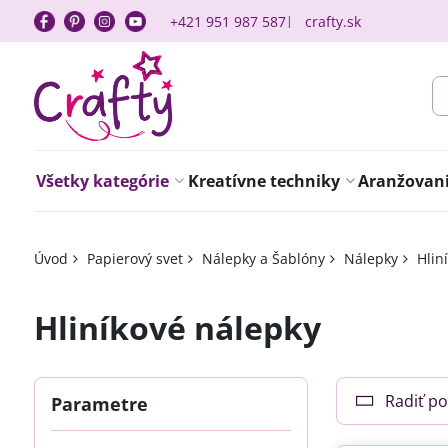
+421 951 987 587
crafty.sk
Všetky kategórie
Kreatívne techniky
Aranžovanie
Úvod
Papierový svet
Nálepky a Šablóny
Nálepky
Hlin
Hliníkové nálepky
Radiť po
Parametre