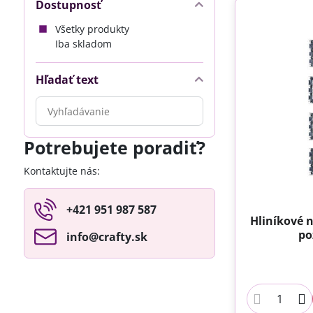
Dostupnosť
Všetky produkty
Iba skladom
Hľadať text
Prehľadať
výsledky
filtra
Potrebujete poradiť?
fulltextom
Kontaktujte nás:
+421 951 987 587
Hliníkové 
po
info​@crafty​.sk