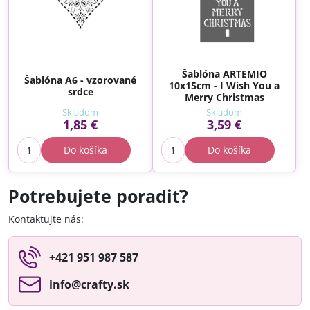
Šablóna ARTEMIO
Šablóna A6 - vzorované
10x15cm - I Wish You a
srdce
Merry Christmas
Skladom
Skladom
1,85 €
3,59 €
Do košíka
Do košíka
Potrebujete poradiť?
Kontaktujte nás:
+421 951 987 587
info​@crafty​.sk