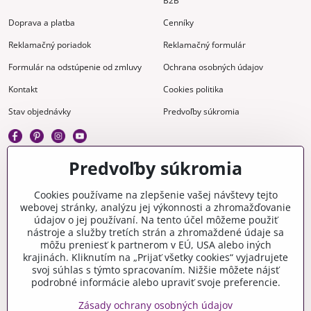
B2B
Doprava a platba
Cenníky
Reklamačný poriadok
Reklamačný formulár
Formulár na odstúpenie od zmluvy
Ochrana osobných údajov
Kontakt
Cookies politika
Stav objednávky
Predvoľby súkromia
Predvoľby súkromia
Kreatívne
Cookies používame na zlepšenie vašej návštevy tejto
webovej stránky, analýzu jej výkonnosti a zhromažďovanie
Gravírovanie
Materiály na stiahnutie
údajov o jej používaní. Na tento účel môžeme použiť
nástroje a služby tretích strán a zhromaždené údaje sa
Videonávody
Blog
môžu preniesť k partnerom v EÚ, USA alebo iných
krajinách. Kliknutím na „Prijať všetky cookies“ vyjadrujete
Kreatívna poradňa
svoj súhlas s týmto spracovaním. Nižšie môžete nájsť
podrobné informácie alebo upraviť svoje preferencie.
Zásady ochrany osobných údajov