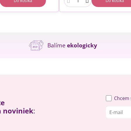
Do košíka
Do košíka
Balíme
ekologicky
Chcem s
te
h noviniek
: