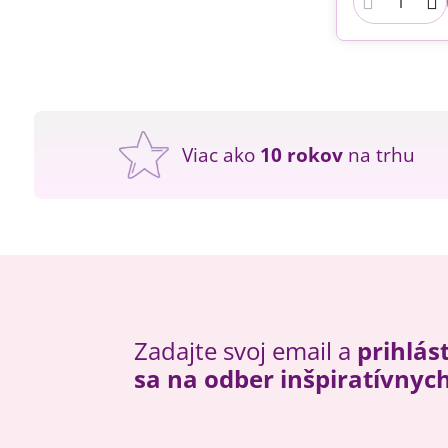
Viac ako
10 rokov
na trhu
Zadajte svoj email a
prihlás
sa na odber inšpiratívnyc