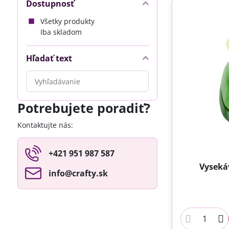
Dostupnosť
Všetky produkty
Iba skladom
Hľadať text
Prehľadať
výsledky
filtra
Potrebujete poradiť?
fulltextom
Kontaktujte nás:
+421 951 987 587
Vyseká
info​@crafty​.sk