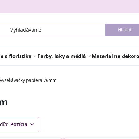
Hľadať
 a floristika
Farby, laky a médiá
Materiál na dekor
Vysekávačky papiera 76mm
mm
dľa:
Pozícia