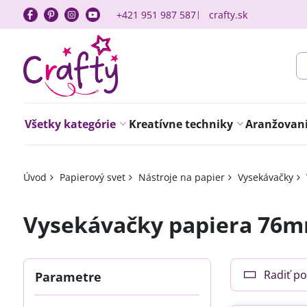
+421 951 987 587
crafty.sk
Všetky kategórie
Kreatívne techniky
Aranžovanie
Úvod
Papierový svet
Nástroje na papier
Vysekávačky
Vysekávačky papiera 76
Radiť po
Parametre