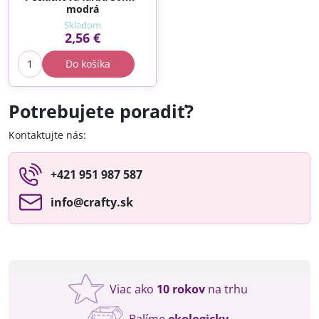
modrá
Skladom
2,56 €
Do košíka
Potrebujete poradiť?
Kontaktujte nás:
+421 951 987 587
info​@crafty​.sk
Viac ako
10 rokov
na trhu
Balíme
ekologicky