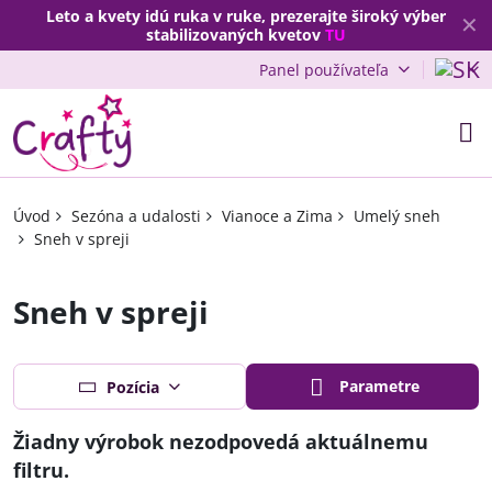
Leto a kvety idú ruka v ruke, prezerajte široký výber
✕
stabilizovaných kvetov
TU
Panel používateľa
Úvod
Sezóna a udalosti
Vianoce a Zima
Umelý sneh
Sneh v spreji
Sneh v spreji
Parametre
Pozícia