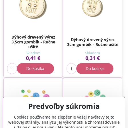
Dýhový drevený výrez
Dýhový drevený výrez
3,5cm gombík - Ručne
3cm gombík - Ručne ušité
ušité
Skladom
Skladom
0,41 €
0,31 €
Do košíka
Do košíka
Predvoľby súkromia
Cookies používame na zlepšenie vašej návštevy tejto
webovej stránky, analýzu jej výkonnosti a zhromažďovanie
údajov o jej používaní. Na tento účel môžeme použiť