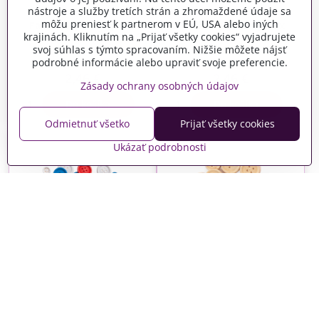
nástroje a služby tretích strán a zhromaždené údaje sa
môžu preniesť k partnerom v EÚ, USA alebo iných
Farebné gombíky mix
Farebné gombíky mix
krajinách. Kliknutím na „Prijať všetky cookies“ vyjadrujete
veľkostí 30ks - neónové
veľkostí 30ks - pastelové
svoj súhlas s týmto spracovaním. Nižšie môžete nájsť
farby
farby
podrobné informácie alebo upraviť svoje preferencie.
Skladom
Skladom
2,46 €
2,46 €
Zásady ochrany osobných údajov
Do košíka
Do košíka
Odmietnuť všetko
Prijať všetky cookies
Ukázať podrobnosti
Farebné gombíky mix
Sada drevených
veľkostí 30ks - základné
gombíkov 30ks
farby
Skladom
Skladom