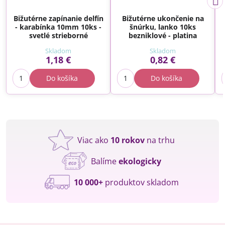
Bižutérne zapínanie delfín
Bižutérne ukončenie na
- karabínka 10mm 10ks -
šnúrku, lanko 10ks
svetlé strieborné
bezniklové - platina
Skladom
Skladom
1,18 €
0,82 €
Do košíka
Do košíka
Viac ako
10 rokov
na trhu
Balíme
ekologicky
10 000+
produktov skladom