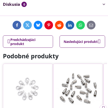
Diskusia
0
Facebook
Twitter
Bluesky
Pinterest
Reddit
LinkedIn
WhatsApp
E-
mail
Predchádzajúci
Nasledujúci produkt
produkt
Podobné produkty