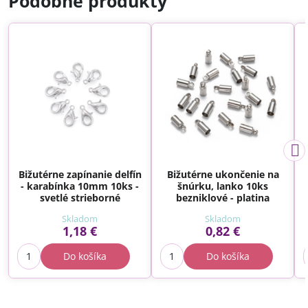
Podobné produkty
Bižutérne zapínanie delfín
Bižutérne ukončenie na
- karabínka 10mm 10ks -
šnúrku, lanko 10ks
svetlé strieborné
bezniklové - platina
Skladom
Skladom
1,18 €
0,82 €
Do košíka
Do košíka