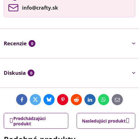
info​@crafty​.sk
Recenzie
0
Diskusia
0
Facebook
Twitter
Bluesky
Pinterest
Reddit
LinkedIn
WhatsApp
E-
mail
Predchádzajúci
Nasledujúci produkt
produkt