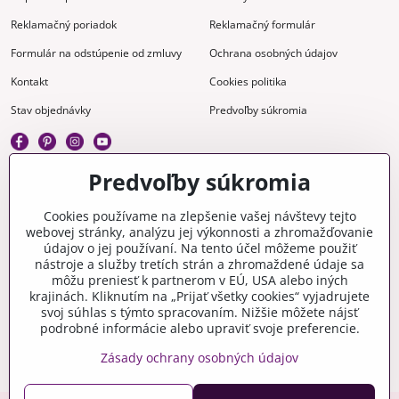
Reklamačný poriadok
Reklamačný formulár
Formulár na odstúpenie od zmluvy
Ochrana osobných údajov
Kontakt
Cookies politika
Stav objednávky
Predvoľby súkromia
Predvoľby súkromia
Kreatívne
Cookies používame na zlepšenie vašej návštevy tejto
webovej stránky, analýzu jej výkonnosti a zhromažďovanie
Gravírovanie
Materiály na stiahnutie
údajov o jej používaní. Na tento účel môžeme použiť
nástroje a služby tretích strán a zhromaždené údaje sa
Videonávody
Blog
môžu preniesť k partnerom v EÚ, USA alebo iných
krajinách. Kliknutím na „Prijať všetky cookies“ vyjadrujete
Kreatívna poradňa
svoj súhlas s týmto spracovaním. Nižšie môžete nájsť
podrobné informácie alebo upraviť svoje preferencie.
Zásady ochrany osobných údajov