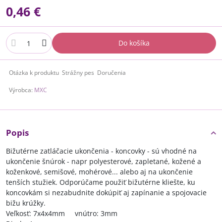
0,46 €
Do košíka
Otázka k produktu
Strážny pes
Doručenia
Výrobca:
MXC
Popis
Bižutérne zatláčacie ukončenia - koncovky - sú vhodné na
ukončenie šnúrok - napr polyesterové, zapletané, kožené a
koženkové, semišové, mohérové... alebo aj na ukončenie
tenších stužiek. Odporúčame použiť bižutérne kliešte, ku
koncovkám si nezabudnite dokúpiť aj zapínanie a spojovacie
bižu krúžky.
Veľkosť: 7x4x4mm vnútro: 3mm