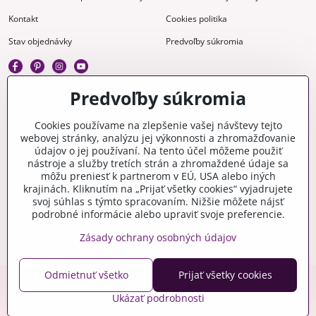
Kontakt
Cookies politika
Stav objednávky
Predvoľby súkromia
Predvoľby súkromia
Kreatívne
Cookies používame na zlepšenie vašej návštevy tejto
webovej stránky, analýzu jej výkonnosti a zhromažďovanie
Gravírovanie
Materiály na stiahnutie
údajov o jej používaní. Na tento účel môžeme použiť
nástroje a služby tretích strán a zhromaždené údaje sa
Videonávody
Blog
môžu preniesť k partnerom v EÚ, USA alebo iných
krajinách. Kliknutím na „Prijať všetky cookies“ vyjadrujete
Kreatívna poradňa
svoj súhlas s týmto spracovaním. Nižšie môžete nájsť
podrobné informácie alebo upraviť svoje preferencie.
Zásady ochrany osobných údajov
Odmietnuť všetko
Prijať všetky cookies
Copyright © 2006-2026 crafty.sk
Ukázať podrobnosti
Eshop pre Českú republiku - craftyshop.cz