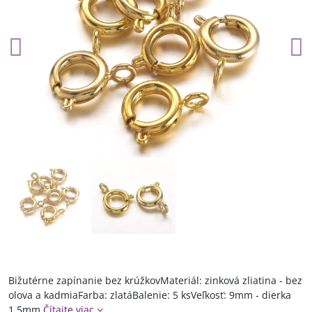
Bižutérne zapínanie bez krúžkovMateriál: zinková zliatina - bez
olova a kadmiaFarba: zlatáBalenie: 5 ksVeľkosť: 9mm - dierka
1,5mm
Čítajte viac