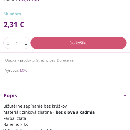
Skladom
2,31 €
Do košíka
Otázka k produktu
Strážny pes
Doručenia
Výrobca:
MXC
Popis
Bižutérne zapínanie bez krúžkov
Materiál: zinková zliatina -
bez olova a kadmia
Farba: zlatá
Balenie: 5 ks