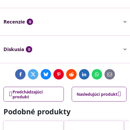
Recenzie
0
Diskusia
0
Facebook
Twitter
Bluesky
Pinterest
Reddit
LinkedIn
WhatsApp
E-
mail
Predchádzajúci
Nasledujúci produkt
produkt
Podobné produkty