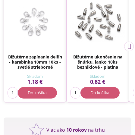
Bižutérne zapínanie delfín
Bižutérne ukončenie na
- karabínka 10mm 10ks -
šnúrku, lanko 10ks
svetlé strieborné
bezniklové - platina
Skladom
Skladom
1,18 €
0,82 €
Do košíka
Do košíka
Viac ako
10 rokov
na trhu