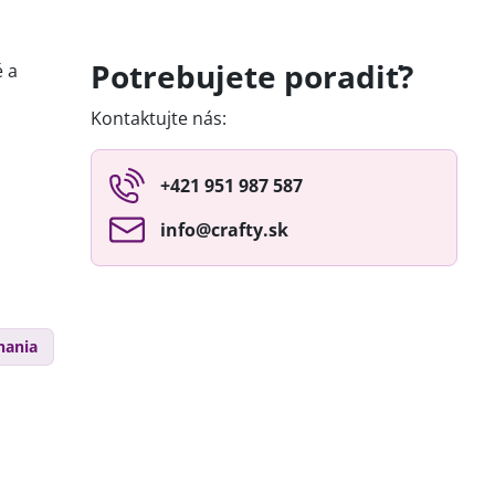
Potrebujete poradiť?
é a
Kontaktujte nás:
+421 951 987 587
info​@crafty​.sk
nania