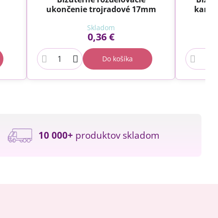
ukončenie trojradové 17mm
karab
Skladom
0,36 €
Do košíka
10 000+
produktov skladom