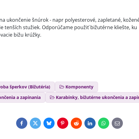
 na ukončenie šnúrok - napr polyesterové, zapletané, kožen
e tenších stužiek. Odporúčame použiť bižutérne kliešte, ku
vacie bižu krúžky.
oba šperkov (Bižutéria)
Komponenty
ončenia a zapínania
Karabínky, bižutérne ukončenia a zapí
Facebook
Twitter
Bluesky
Pinterest
Reddit
LinkedIn
WhatsApp
E-
mail