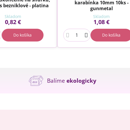
karabínka 10mm 10ks -
s bezniklové - platina
gunmetal
Skladom
Skladom
0,82 €
1,08 €
Do košíka
Do košíka
Balíme
ekologicky