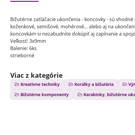
Bižutérne zatláčacie ukončenia - koncovky - sú vhodné
koženkové, semišové, mohérové... alebo aj na ukončeni
koncovkám si nezabudnite dokúpiť aj zapínanie a spojo
Veľkosť: 3x9mm
Balenie: 6ks
strieborné
Viac z kategórie
Kreatívne techniky
Korálky a bižutéria
Výr
Bižutérne komponenty
Karabínky, bižutérne uk