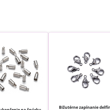
Bižutérne zapínanie delfín
 ukončenie na šnúrku,