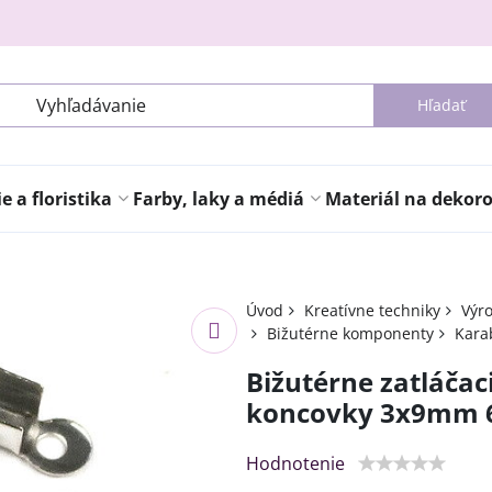
Hľadať
 a floristika
Farby, laky a médiá
Materiál na dekor
Úvod
Kreatívne techniky
Výro
Bižutérne komponenty
Kara
Bižutérne zatláčac
koncovky 3x9mm 6k
Hodnotenie