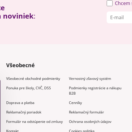
Chcem s
te
h noviniek
:
Všeobecné
Všeobecné obchodné podmienky
Vernostný zľavový systém
Ponuka pre školy, CVČ, DSS
Podmienky registrácie a nákupu
B2B
Doprava a platba
Cenníky
Reklamačný poriadok
Reklamačný formulár
Formulár na odstúpenie od zmluvy
Ochrana osobných údajov
Kontakt
Cookies politika