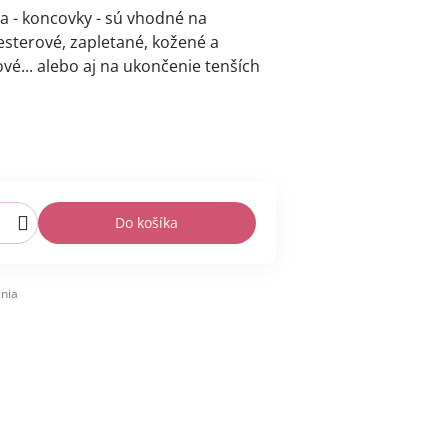
a - koncovky - sú vhodné na
esterové, zapletané, kožené a
é... alebo aj na ukončenie tenších
Do košíka
nia