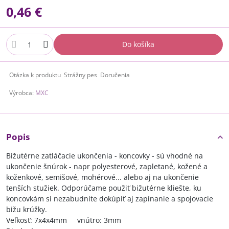
0,46 €
Do košíka
Otázka k produktu
Strážny pes
Doručenia
Výrobca:
MXC
Popis
Bižutérne zatláčacie ukončenia - koncovky - sú vhodné na
ukončenie šnúrok - napr polyesterové, zapletané, kožené a
koženkové, semišové, mohérové... alebo aj na ukončenie
tenších stužiek. Odporúčame použiť bižutérne kliešte, ku
koncovkám si nezabudnite dokúpiť aj zapínanie a spojovacie
bižu krúžky.
Veľkosť: 7x4x4mm vnútro: 3mm