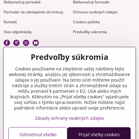
Reklamačný poriadok
Reklamačný formulár
Formulár na odstúpenie od zmluvy
Ochrana osobných údajov
Kontakt
Cookies politika
Stav objednávky
Predvoľby súkromia
Predvoľby súkromia
Kreatívne
Cookies používame na zlepšenie vašej návštevy tejto
webovej stránky, analýzu jej výkonnosti a zhromažďovanie
Gravírovanie
Materiály na stiahnutie
údajov o jej používaní. Na tento účel môžeme použiť
nástroje a služby tretích strán a zhromaždené údaje sa
Videonávody
Blog
môžu preniesť k partnerom v EÚ, USA alebo iných
krajinách. Kliknutím na „Prijať všetky cookies“ vyjadrujete
Kreatívna poradňa
svoj súhlas s týmto spracovaním. Nižšie môžete nájsť
podrobné informácie alebo upraviť svoje preferencie.
Zásady ochrany osobných údajov
Odmietnuť všetko
Prijať všetky cookies