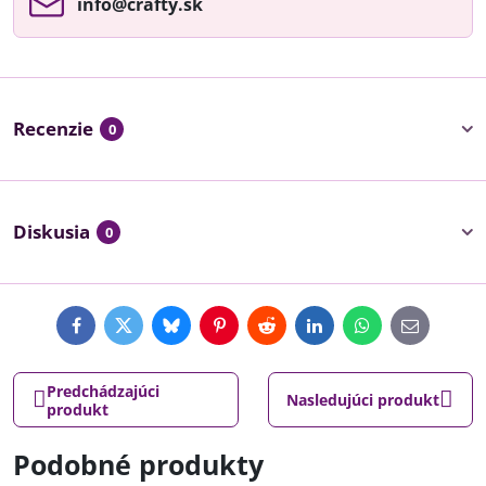
info​@crafty​.sk
Recenzie
0
Diskusia
0
Facebook
Twitter
Bluesky
Pinterest
Reddit
LinkedIn
WhatsApp
E-
mail
Predchádzajúci
Nasledujúci produkt
produkt
Podobné produkty