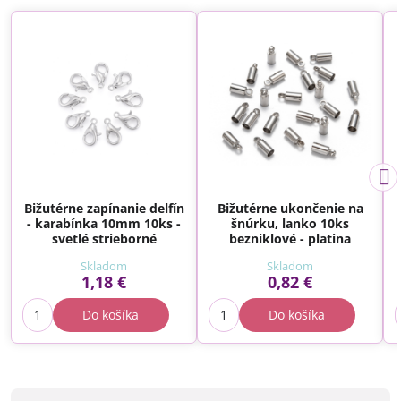
Bižutérne zapínanie delfín
Bižutérne ukončenie na
- karabínka 10mm 10ks -
šnúrku, lanko 10ks
svetlé strieborné
bezniklové - platina
Skladom
Skladom
1,18 €
0,82 €
Do košíka
Do košíka