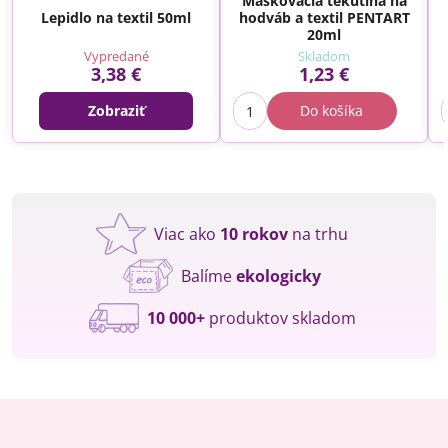
Maskovacia tekutina na
Lepidlo na textil 50ml
hodváb a textil PENTART
20ml
Vypredané
Skladom
3,38 €
1,23 €
Zobraziť
Do košíka
Viac ako
10 rokov
na trhu
Balíme
ekologicky
10 000+
produktov skladom