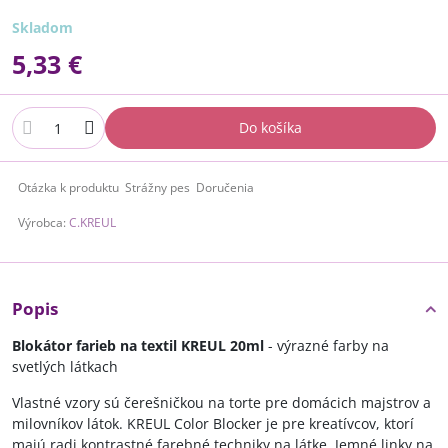
Skladom
5,33 €
Do košíka
Otázka k produktu
Strážny pes
Doručenia
Výrobca:
C.KREUL
Popis
Blokátor farieb na textil KREUL 20ml
- výrazné farby na
svetlých látkach
Vlastné vzory sú čerešničkou na torte pre domácich majstrov a
milovníkov látok. KREUL Color Blocker je pre kreatívcov, ktorí
majú radi kontrastné farebné techniky na látke. Jemné linky na