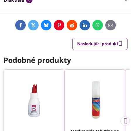
0
Facebook
Twitter
Bluesky
Pinterest
Reddit
LinkedIn
WhatsApp
E-
mail
Nasledujúci produkt
Podobné produkty