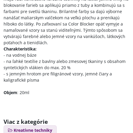
blokovanie farieb sa aplikujú priamo z tuby a kombinujú sa s
farbami pre svetlú tkaninu. Brilantné farby sa dajú výborne
nanášať maliarskym valčekom na veľkú plochu a prenikajú
hlboko do látky. Po zafixovaní sa Color Blocker opäť vymyje a
namaľované vzory sa stanú viditeľnými. Týmto spôsobom sa
vytvárajú farebné alebo jemné vzory na vankúšoch, látkových
poťahoch a tienidlách.
Charakteristika:
- na vodnej báze
- na ľahké textílie z bavlny alebo zmesovej tkaniny s obsahom
syntetických vlákien do max. 20 %
- s jemným hrotom pre filigránové vzory, jemné čiary a
kaligrafické písma
Objem
: 20ml
Viac z kategórie
Kreatívne techniky