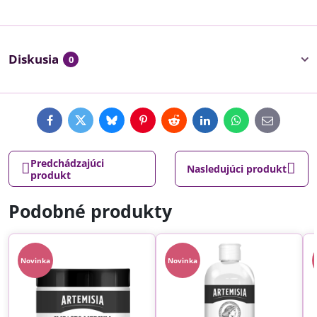
Diskusia
0
Facebook
Twitter
Bluesky
Pinterest
Reddit
LinkedIn
WhatsApp
E-
mail
Predchádzajúci
Nasledujúci produkt
produkt
Podobné produkty
Novinka
Novinka