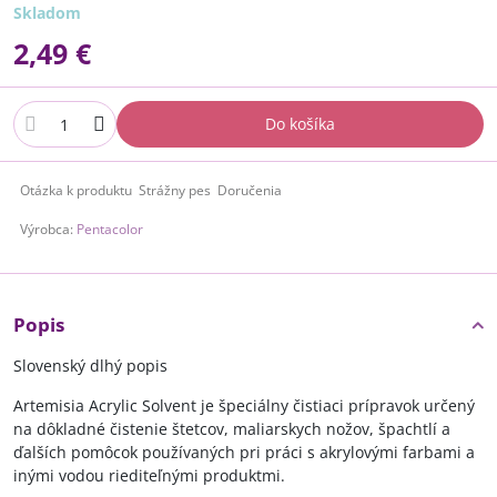
Skladom
2,49 €
Do košíka
Otázka k produktu
Strážny pes
Doručenia
Výrobca:
Pentacolor
Popis
Slovenský dlhý popis
Artemisia Acrylic Solvent je špeciálny čistiaci prípravok určený
na dôkladné čistenie štetcov, maliarskych nožov, špachtlí a
ďalších pomôcok používaných pri práci s akrylovými farbami a
inými vodou riediteľnými produktmi.