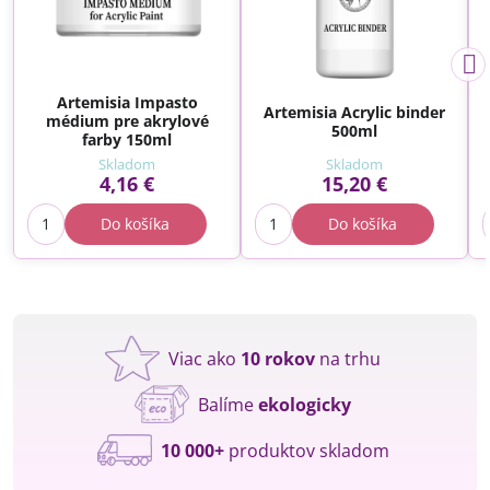
Artemisia Impasto
Artemisia Acrylic binder
médium pre akrylové
500ml
farby 150ml
Skladom
Skladom
4,16 €
15,20 €
Do košíka
Do košíka
Viac ako
10 rokov
na trhu
Balíme
ekologicky
10 000+
produktov skladom