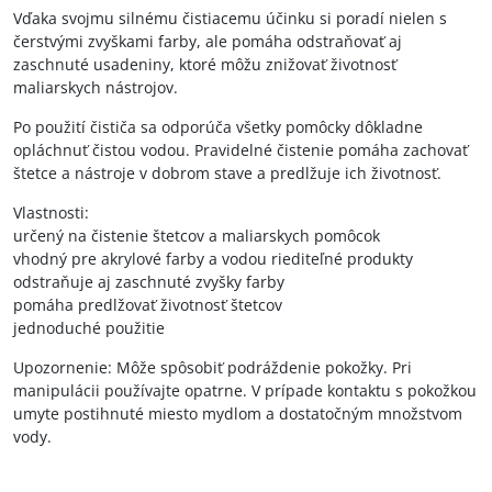
Vďaka svojmu silnému čistiacemu účinku si poradí nielen s
čerstvými zvyškami farby, ale pomáha odstraňovať aj
zaschnuté usadeniny, ktoré môžu znižovať životnosť
maliarskych nástrojov.
Po použití čističa sa odporúča všetky pomôcky dôkladne
opláchnuť čistou vodou. Pravidelné čistenie pomáha zachovať
štetce a nástroje v dobrom stave a predlžuje ich životnosť.
Vlastnosti:
určený na čistenie štetcov a maliarskych pomôcok
vhodný pre akrylové farby a vodou riediteľné produkty
odstraňuje aj zaschnuté zvyšky farby
pomáha predlžovať životnosť štetcov
jednoduché použitie
Upozornenie: Môže spôsobiť podráždenie pokožky. Pri
manipulácii používajte opatrne. V prípade kontaktu s pokožkou
umyte postihnuté miesto mydlom a dostatočným množstvom
vody.