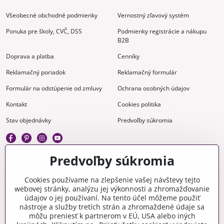
Všeobecné obchodné podmienky
Vernostný zľavový systém
Ponuka pre školy, CVČ, DSS
Podmienky registrácie a nákupu
B2B
Doprava a platba
Cenníky
Reklamačný poriadok
Reklamačný formulár
Formulár na odstúpenie od zmluvy
Ochrana osobných údajov
Kontakt
Cookies politika
Stav objednávky
Predvoľby súkromia
Predvoľby súkromia
Kreatívne
Cookies používame na zlepšenie vašej návštevy tejto
webovej stránky, analýzu jej výkonnosti a zhromažďovanie
Gravírovanie
Materiály na stiahnutie
údajov o jej používaní. Na tento účel môžeme použiť
nástroje a služby tretích strán a zhromaždené údaje sa
Videonávody
Blog
môžu preniesť k partnerom v EÚ, USA alebo iných