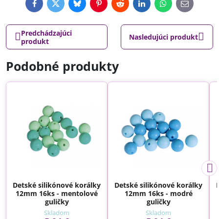
Facebook
Twitter
Bluesky
Pinterest
Reddit
LinkedIn
WhatsApp
E-
mail
Predchádzajúci
Nasledujúci produkt
produkt
Podobné produkty
Detské silikónové korálky
Detské silikónové korálky
12mm 16ks - mentolové
12mm 16ks - modré
guličky
guličky
Skladom
Skladom