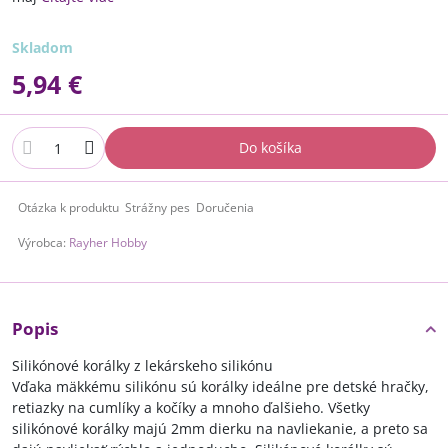
Skladom
5,94 €
Do košíka
Otázka k produktu
Strážny pes
Doručenia
Výrobca:
Rayher Hobby
Popis
Silikónové korálky z lekárskeho silikónu
Vďaka mäkkému silikónu sú korálky ideálne pre detské hračky,
retiazky na cumlíky a kočíky a mnoho ďalšieho. Všetky
silikónové korálky majú 2mm dierku na navliekanie, a preto sa