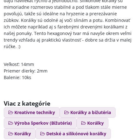
dajú navliekať rýchlo a jednoducho. Silikónové korálky sú
mimoriadne rozmerovo stabilné a pod tlakom stále mierne
povoľujú, takže sú ideálne na hryzenie a prerezávanie
zúbkov. Korálky sú odolné aj voči slinám a potu. Kombinovať
ich môžete napríklad aj s farebnými drevenými korálkami z
našej ponuky. Tento hexagonový tvar má navyše okrem veľmi
trendy vzhľadu aj praktickú vlastnosť - dobre sa držia v malej
rúčke. :)
Veľkosť: 14mm
Priemer dierky: 2mm
Balenie: 10ks
Viac z kategórie
Kreatívne techniky
Korálky a bižutéria
Výroba šperkov (Bižutéria)
Korálky
Korálky
Detské a silikónové korálky