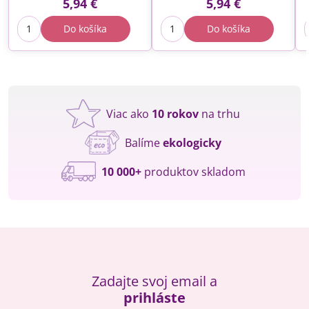
5,94 €
5,94 €
Do košíka
Do košíka
Viac ako
10 rokov
na trhu
Balíme
ekologicky
10 000+
produktov skladom
Zadajte svoj email a
prihláste