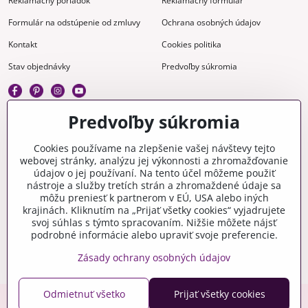
Reklamačný poriadok
Reklamačný formulár
Formulár na odstúpenie od zmluvy
Ochrana osobných údajov
Kontakt
Cookies politika
Stav objednávky
Predvoľby súkromia
Predvoľby súkromia
Kreatívne
Cookies používame na zlepšenie vašej návštevy tejto
webovej stránky, analýzu jej výkonnosti a zhromažďovanie
Gravírovanie
Materiály na stiahnutie
údajov o jej používaní. Na tento účel môžeme použiť
nástroje a služby tretích strán a zhromaždené údaje sa
Videonávody
Blog
môžu preniesť k partnerom v EÚ, USA alebo iných
krajinách. Kliknutím na „Prijať všetky cookies“ vyjadrujete
Kreatívna poradňa
svoj súhlas s týmto spracovaním. Nižšie môžete nájsť
podrobné informácie alebo upraviť svoje preferencie.
Zásady ochrany osobných údajov
Odmietnuť všetko
Prijať všetky cookies
Copyright © 2006-2026 crafty.sk