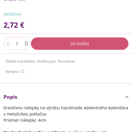
Skladom
2,72 €
Do košíka
Otázka k produktu
Strážny pes
Doručenia
Výrobca:
CC
Popis
Kreatívne nálepky na výrobu handmade adventného kalendára
s metalickou potlačou
Priemer nálepky: 4cm