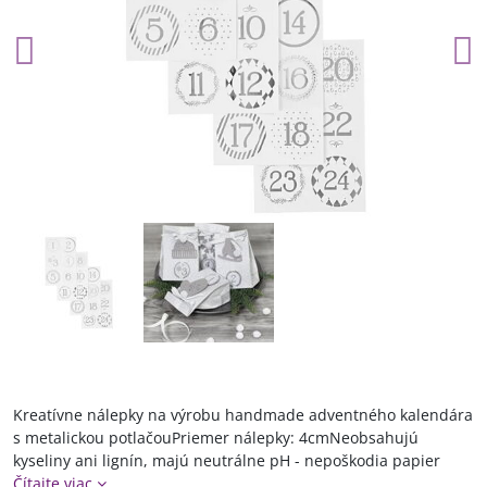
Kreatívne nálepky na výrobu handmade adventného kalendára
s metalickou potlačouPriemer nálepky: 4cmNeobsahujú
kyseliny ani lignín, majú neutrálne pH - nepoškodia papier
Čítajte viac