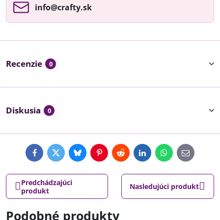
info​@crafty​.sk
Recenzie
0
Diskusia
0
Facebook
Twitter
Bluesky
Pinterest
Reddit
LinkedIn
WhatsApp
E-
mail
Predchádzajúci
Nasledujúci produkt
produkt
Podobné produkty