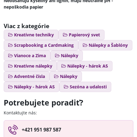
Neobsahujú kyseliny ani lignín, majú neutrálne pH -
nepoškodia papier
Viac z kategórie
Kreatívne techniky
Papierový svet
Scrapbooking a Cardmaking
Nálepky a Šablóny
Vianoce a Zima
Nálepky
Kreatívne nálepky
Nálepky - hárok A5
Adventné čísla
Nálepky
Nálepky - hárok A5
Sezóna a udalosti
Potrebujete poradiť?
Kontaktujte nás:
+421 951 987 587