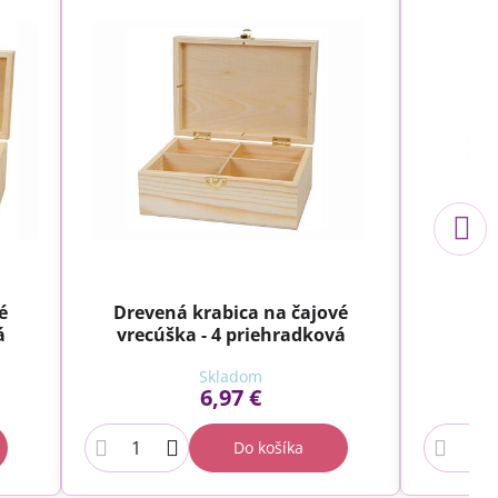
é
Drevená krabica na čajové
Dr
á
vrecúška - 4 priehradková
Skladom
6,97 €
Do košíka