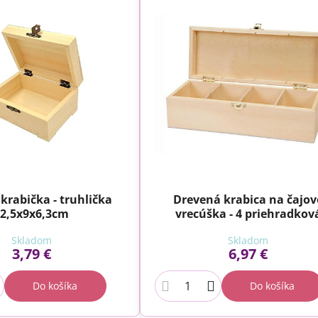
krabička - truhlička
Drevená krabica na čajov
2,5x9x6,3cm
vrecúška - 4 priehradkov
Skladom
Skladom
3,79 €
6,97 €
Do košíka
Do košíka