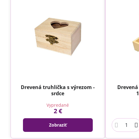
Drevená truhlička s výrezom -
Drevená 
srdce
1
Vypredané
2 €
Zobraziť