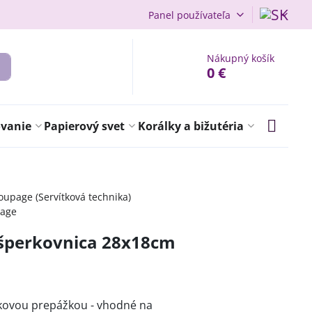
Panel používateľa
Nákupný košík
0 €
ovanie
Papierový svet
Korálky a bižutéria
upage (Servítková technika)
page
 šperkovnica 28x18cm
dkovou prepážkou - vhodné na