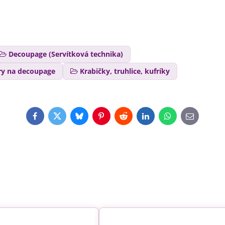
Decoupage (Servítková technika)
ry na decoupage
Krabičky, truhlice, kufríky
Facebook
Twitter
Bluesky
Pinterest
Reddit
LinkedIn
WhatsApp
E-
mail