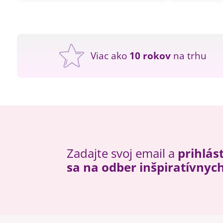
Viac ako
10 rokov
na trhu
Zadajte svoj email a
prihlás
sa na odber inšpiratívnyc