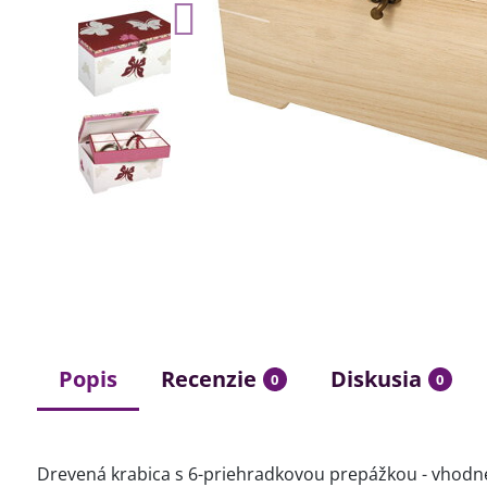
Popis
Recenzie
Diskusia
0
0
Drevená krabica s 6-priehradkovou prepážkou - vhodn