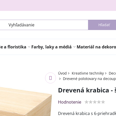
Hľadať
 a floristika
Farby, laky a médiá
Materiál na dekor
Úvod
Kreatívne techniky
Deco
Drevené polotovary na decou
Drevená krabica -
Hodnotenie
Drevená krabica s 6-priehra