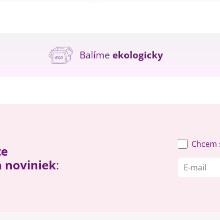
Balíme
ekologicky
Chcem s
te
h noviniek
: