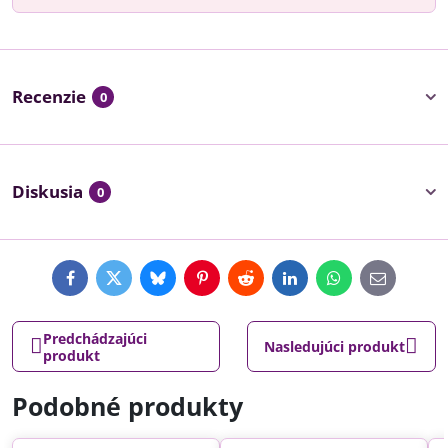
Recenzie
0
Diskusia
0
Facebook
Twitter
Bluesky
Pinterest
Reddit
LinkedIn
WhatsApp
E-
mail
Predchádzajúci
Nasledujúci produkt
produkt
Podobné produkty