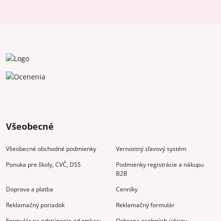
Všeobecné
Všeobecné obchodné podmienky
Vernostný zľavový systém
Ponuka pre školy, CVČ, DSS
Podmienky registrácie a nákupu
B2B
Doprava a platba
Cenníky
Reklamačný poriadok
Reklamačný formulár
Formulár na odstúpenie od zmluvy
Ochrana osobných údajov