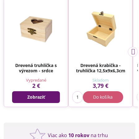
Drevená truhlička s
Drevená krabička -
výrezom - srdce
truhlička 12,5x9x6,3cm
Vypredané
Skladom
2 €
3,79 €
Zobraziť
Do košíka
Viac ako
10 rokov
na trhu