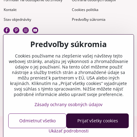
Kontakt
Cookies politika
Stav objednávky
Predvoľby súkromia
Predvoľby súkromia
Kreatívne
Cookies používame na zlepšenie vašej návštevy tejto
webovej stránky, analýzu jej výkonnosti a zhromažďovanie
Gravírovanie
Materiály na stiahnutie
údajov o jej používaní. Na tento účel môžeme použiť
nástroje a služby tretích strán a zhromaždené údaje sa
Videonávody
Blog
môžu preniesť k partnerom v EÚ, USA alebo iných
krajinách. Kliknutím na „Prijať všetky cookies“ vyjadrujete
Kreatívna poradňa
svoj súhlas s týmto spracovaním. Nižšie môžete nájsť
podrobné informácie alebo upraviť svoje preferencie.
Zásady ochrany osobných údajov
Odmietnuť všetko
Prijať všetky cookies
Copyright © 2006-2026 crafty.sk
Ukázať podrobnosti
Eshop pre Českú republiku - craftyshop.cz