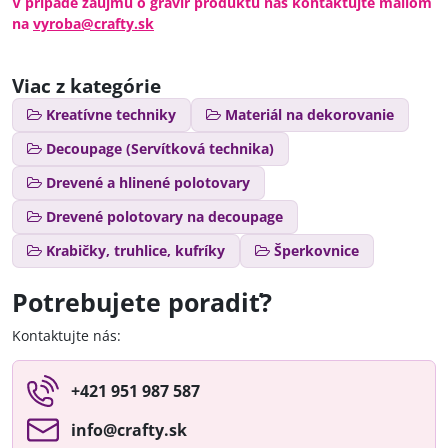
V prípade záujmu o gravír produktu nás kontaktujte mailom
na
vyroba@crafty.sk
Viac z kategórie
Kreatívne techniky
Materiál na dekorovanie
Decoupage (Servítková technika)
Drevené a hlinené polotovary
Drevené polotovary na decoupage
Krabičky, truhlice, kufríky
Šperkovnice
Potrebujete poradiť?
Kontaktujte nás:
+421 951 987 587
info​@crafty​.sk