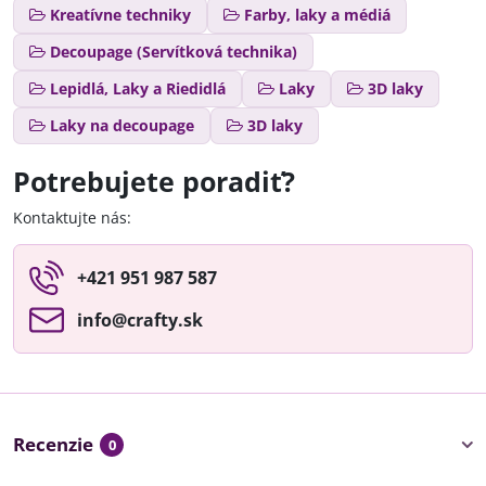
Kreatívne techniky
Farby, laky a médiá
Decoupage (Servítková technika)
Lepidlá, Laky a Riedidlá
Laky
3D laky
Laky na decoupage
3D laky
Potrebujete poradiť?
Kontaktujte nás:
+421 951 987 587
info​@crafty​.sk
Recenzie
0