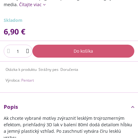
media.
Čítajte viac
Skladom
6,90 €
Do košíka
Otázka k produktu
Strážny pes
Doručenia
Výrobca:
Pentart
Popis
Ak chcete vybrané motívy zvýrazniť lesklým trojrozmerným
efektom, priehľadný 3D lak v balení 80ml dodá detailom hĺbku
a jemný plastický vzhľad. Po zaschnutí vytvára číru lesklú
vrstvu.