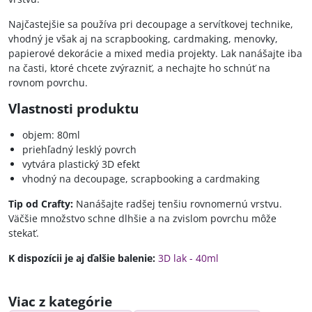
Najčastejšie sa používa pri decoupage a servítkovej technike,
vhodný je však aj na scrapbooking, cardmaking, menovky,
papierové dekorácie a mixed media projekty. Lak nanášajte iba
na časti, ktoré chcete zvýrazniť, a nechajte ho schnúť na
rovnom povrchu.
Vlastnosti produktu
objem: 80ml
priehľadný lesklý povrch
vytvára plastický 3D efekt
vhodný na decoupage, scrapbooking a cardmaking
Tip od Crafty:
Nanášajte radšej tenšiu rovnomernú vrstvu.
Väčšie množstvo schne dlhšie a na zvislom povrchu môže
stekať.
K dispozícii je aj ďalšie balenie:
3D lak - 40ml
Viac z kategórie