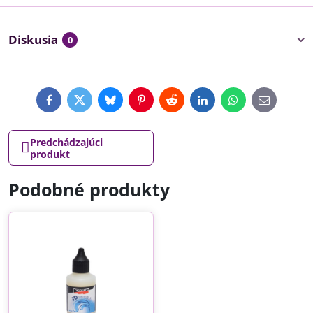
Diskusia
0
Facebook
Twitter
Bluesky
Pinterest
Reddit
LinkedIn
WhatsApp
E-
mail
Predchádzajúci
produkt
Podobné produkty