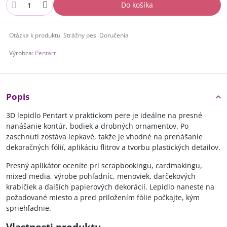
Do košíka
Otázka k produktu
Strážny pes
Doručenia
Výrobca:
Pentart
Popis
3D lepidlo Pentart v praktickom pere je ideálne na presné
nanášanie kontúr, bodiek a drobných ornamentov. Po
zaschnutí zostáva lepkavé, takže je vhodné na prenášanie
dekoračných fólií, aplikáciu flitrov a tvorbu plastických detailov.
Presný aplikátor oceníte pri scrapbookingu, cardmakingu,
mixed media, výrobe pohľadníc, menoviek, darčekových
krabičiek a ďalších papierových dekorácií. Lepidlo naneste na
požadované miesto a pred priložením fólie počkajte, kým
spriehľadnie.
Vlastnosti produktu