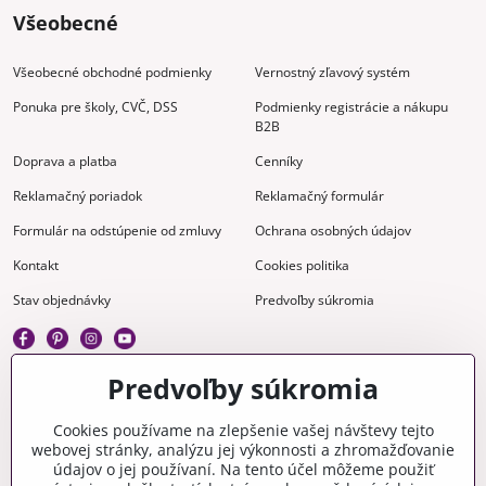
Všeobecné
Všeobecné obchodné podmienky
Vernostný zľavový systém
Ponuka pre školy, CVČ, DSS
Podmienky registrácie a nákupu
B2B
Doprava a platba
Cenníky
Reklamačný poriadok
Reklamačný formulár
Formulár na odstúpenie od zmluvy
Ochrana osobných údajov
Kontakt
Cookies politika
Stav objednávky
Predvoľby súkromia
Predvoľby súkromia
Kreatívne
Cookies používame na zlepšenie vašej návštevy tejto
webovej stránky, analýzu jej výkonnosti a zhromažďovanie
Gravírovanie
Materiály na stiahnutie
údajov o jej používaní. Na tento účel môžeme použiť