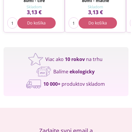
80ml - číre
80ml - matné
Skladom
Skladom
3,13 €
3,13 €
Do košíka
Do košíka
Viac ako
10 rokov
na trhu
Balíme
ekologicky
10 000+
produktov skladom
Zadajte svoj email a