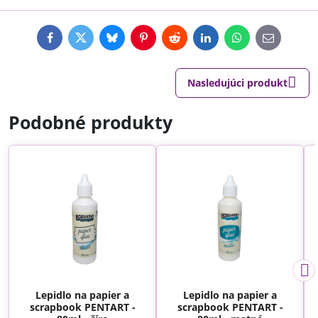
Facebook
Twitter
Bluesky
Pinterest
Reddit
LinkedIn
WhatsApp
E-
mail
Nasledujúci produkt
Podobné produkty
Lepidlo na papier a
Lepidlo na papier a
scrapbook PENTART -
scrapbook PENTART -