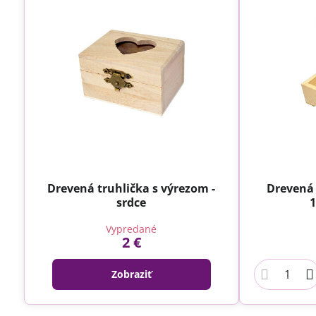
Drevená truhlička s výrezom -
Drevená 
srdce
1
Vypredané
2 €
Zobraziť