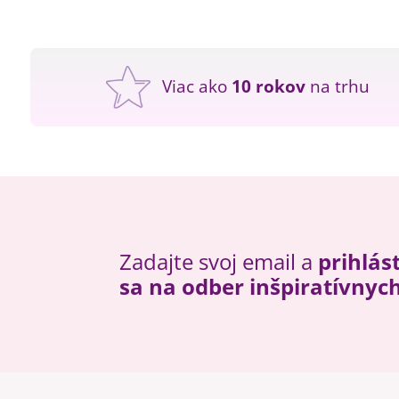
Viac ako
10 rokov
na trhu
Zadajte svoj email a
prihlás
sa na odber inšpiratívnyc