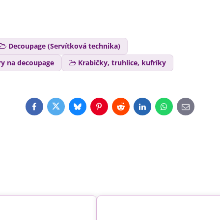
Decoupage (Servítková technika)
ry na decoupage
Krabičky, truhlice, kufríky
Facebook
Twitter
Bluesky
Pinterest
Reddit
LinkedIn
WhatsApp
E-
mail