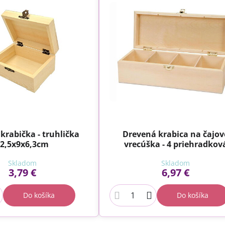
krabička - truhlička
Drevená krabica na čajov
2,5x9x6,3cm
vrecúška - 4 priehradkov
Skladom
Skladom
3,79 €
6,97 €
Do košíka
Do košíka