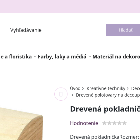
Hľadať
 a floristika
Farby, laky a médiá
Materiál na dekor
Úvod
Kreatívne techniky
Deco
Drevené polotovary na decou
Drevená pokladni
Hodnotenie
Drevená pokladničkaRozmer: 