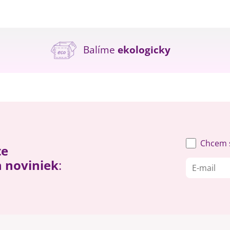
Balíme
ekologicky
Chcem s
te
h noviniek
: