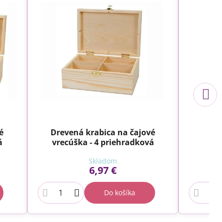
é
Drevená krabica na čajové
Dr
á
vrecúška - 4 priehradková
Skladom
6,97 €
Do košíka