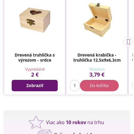
Drevená truhlička s
Drevená krabička -
výrezom - srdce
truhlička 12,5x9x6,3cm
Vypredané
Skladom
2 €
3,79 €
Zobraziť
Do košíka
Viac ako
10 rokov
na trhu