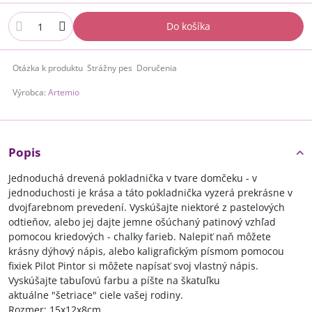
Do košíka
Otázka k produktu
Strážny pes
Doručenia
Výrobca:
Artemio
Popis
Jednoduchá drevená pokladnička v tvare domčeku - v
jednoduchosti je krása a táto pokladnička vyzerá prekrásne v
dvojfarebnom prevedení. Vyskúšajte niektoré z pastelových
odtieňov, alebo jej dajte jemne ošúchaný patinový vzhľad
pomocou kriedových - chalky farieb. Nalepiť naň môžete
krásny dýhový nápis, alebo kaligrafickým písmom pomocou
fixiek Pilot Pintor si môžete napísať svoj vlastný nápis.
Vyskúšajte tabuľovú farbu a píšte na škatuľku
aktuálne "šetriace" ciele vašej rodiny.
Rozmer: 15x12x8cm