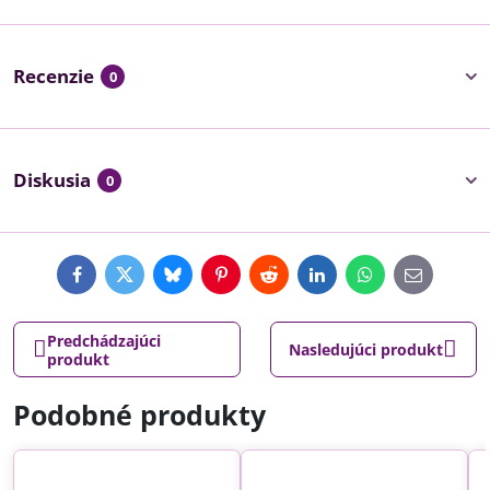
Recenzie
0
Diskusia
0
Facebook
Twitter
Bluesky
Pinterest
Reddit
LinkedIn
WhatsApp
E-
mail
Predchádzajúci
Nasledujúci produkt
produkt
Podobné produkty