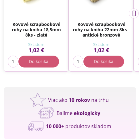
Kovové scrapbookové
Kovové scrapbookové
rohy na knihu 18,5mm
rohy na knihu 22mm 8ks -
8ks - zlaté
antické bronzové
Skladom
Skladom
1,02 €
1,02 €
Do košíka
Do košíka
Viac ako
10 rokov
na trhu
Balíme
ekologicky
10 000+
produktov skladom