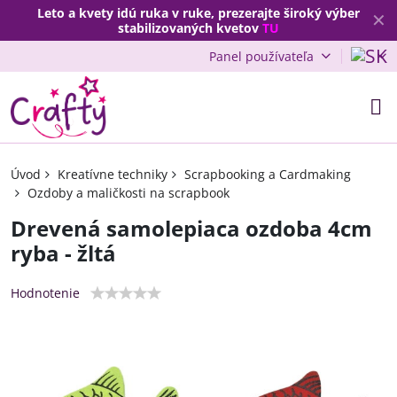
Leto a kvety idú ruka v ruke, prezerajte široký výber
✕
stabilizovaných kvetov
TU
Panel používateľa
Úvod
Kreatívne techniky
Scrapbooking a Cardmaking
Ozdoby a maličkosti na scrapbook
Drevená samolepiaca ozdoba 4cm
ryba - žltá
Hodnotenie