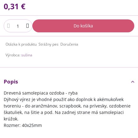
0,31 €
Do košíka
Otázka k produktu
Strážny pes
Doručenia
Výrobca:
sušina
Popis
Drevená samolepiaca ozdoba - ryba
Dýhový výrez je vhodné použiť ako doplnok k akémukoľvek
tvoreniu - do aranžmánov, scrapbook, na prívesky, ozdobenie
škatuliek, na šitie a pod. Na zadnej strane má samolepiaci
krúžok.
Rozmer: 40x25mm