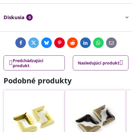
Diskusia
0
Facebook
Twitter
Bluesky
Pinterest
Reddit
LinkedIn
WhatsApp
E-
mail
Predchádzajúci
Nasledujúci produkt
produkt
Podobné produkty