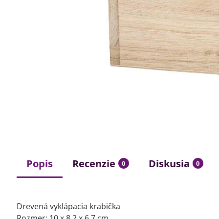
Popis
Recenzie
Diskusia
0
0
Drevená vyklápacia krabička
Rozmer: 10 x 8,2 x 6,7 cm