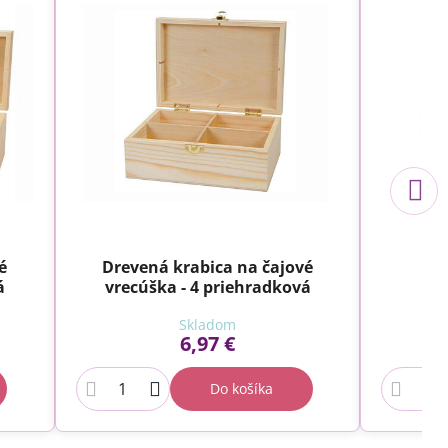
é
Drevená krabica na čajové
Dr
á
vrecúška - 4 priehradková
Skladom
6,97 €
Do košíka