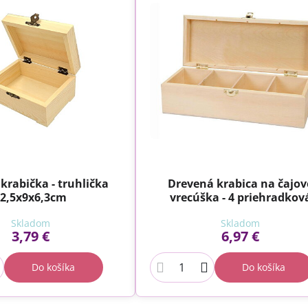
krabička - truhlička
Drevená krabica na čajov
2,5x9x6,3cm
vrecúška - 4 priehradkov
Skladom
Skladom
3,79 €
6,97 €
Do košíka
Do košíka