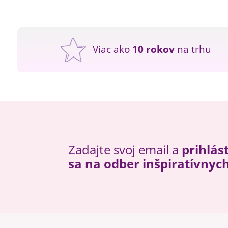
Viac ako
10 rokov
na trhu
Zadajte svoj email a
prihlás
sa na odber inšpiratívnyc