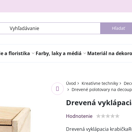
Hľadať
 a floristika
Farby, laky a médiá
Materiál na dekor
Úvod
Kreatívne techniky
Deco
Drevené polotovary na decou
Drevená vyklápaci
Hodnotenie
Drevená vyklápacia krabičkaR