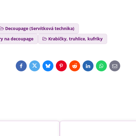
Decoupage (Servítková technika)
ry na decoupage
Krabičky, truhlice, kufríky
Facebook
Twitter
Bluesky
Pinterest
Reddit
LinkedIn
WhatsApp
E-
mail