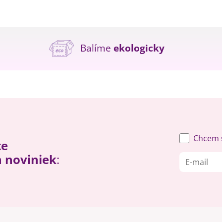
Balíme
ekologicky
Chcem s
te
h noviniek
: