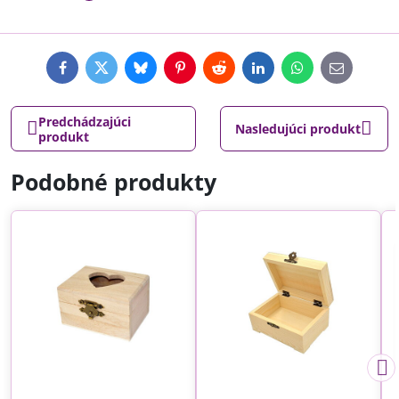
Facebook
Twitter
Bluesky
Pinterest
Reddit
LinkedIn
WhatsApp
E-
mail
Predchádzajúci
Nasledujúci produkt
produkt
Podobné produkty