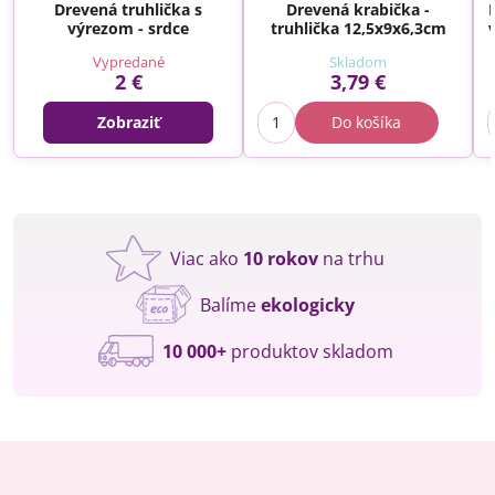
Drevená truhlička s
Drevená krabička -
výrezom - srdce
truhlička 12,5x9x6,3cm
Vypredané
Skladom
2 €
3,79 €
Zobraziť
Do košíka
Viac ako
10 rokov
na trhu
Balíme
ekologicky
10 000+
produktov skladom