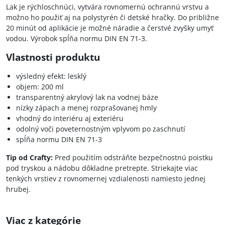
Lak je rýchloschnúci, vytvára rovnomernú ochrannú vrstvu a
možno ho použiť aj na polystyrén či detské hračky. Do približne
20 minút od aplikácie je možné náradie a čerstvé zvyšky umyť
vodou. Výrobok spĺňa normu DIN EN 71-3.
Vlastnosti produktu
výsledný efekt: lesklý
objem: 200 ml
transparentný akrylový lak na vodnej báze
nízky zápach a menej rozprašovanej hmly
vhodný do interiéru aj exteriéru
odolný voči poveternostným vplyvom po zaschnutí
spĺňa normu DIN EN 71-3
Tip od Crafty:
Pred použitím odstráňte bezpečnostnú poistku
pod tryskou a nádobu dôkladne pretrepte. Striekajte viac
tenkých vrstiev z rovnomernej vzdialenosti namiesto jednej
hrubej.
Viac z kategórie