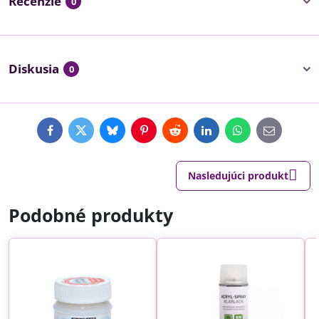
Recenzie
0
Diskusia
0
Facebook
Twitter
Bluesky
Pinterest
Reddit
LinkedIn
WhatsApp
E-
mail
Nasledujúci produkt
Podobné produkty