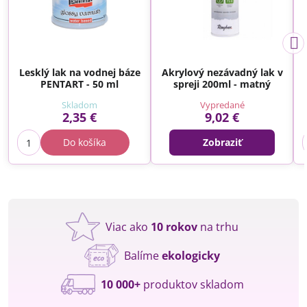
Lesklý lak na vodnej báze
Akrylový nezávadný lak v
PENTART - 50 ml
spreji 200ml - matný
Skladom
Vypredané
2,35 €
9,02 €
Do košíka
Zobraziť
Viac ako
10 rokov
na trhu
Balíme
ekologicky
10 000+
produktov skladom