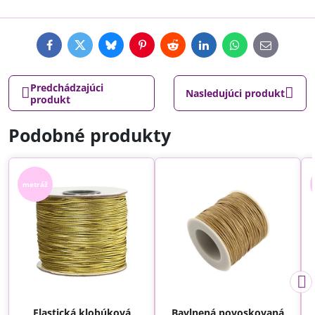
Facebook
Twitter
Bluesky
Pinterest
Reddit
LinkedIn
WhatsApp
E-
mail
Predchádzajúci
Nasledujúci produkt
produkt
Podobné produkty
metráž
Elastická klobúková
Bavlnená povoskovaná