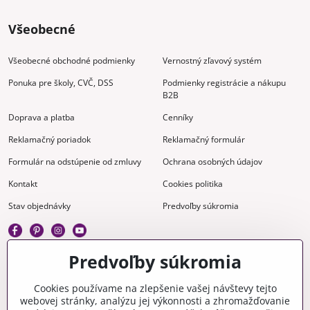
Všeobecné
Všeobecné obchodné podmienky
Vernostný zľavový systém
Ponuka pre školy, CVČ, DSS
Podmienky registrácie a nákupu
B2B
Doprava a platba
Cenníky
Reklamačný poriadok
Reklamačný formulár
Formulár na odstúpenie od zmluvy
Ochrana osobných údajov
Kontakt
Cookies politika
Stav objednávky
Predvoľby súkromia
Predvoľby súkromia
Kreatívne
Cookies používame na zlepšenie vašej návštevy tejto
webovej stránky, analýzu jej výkonnosti a zhromažďovanie
Gravírovanie
Materiály na stiahnutie