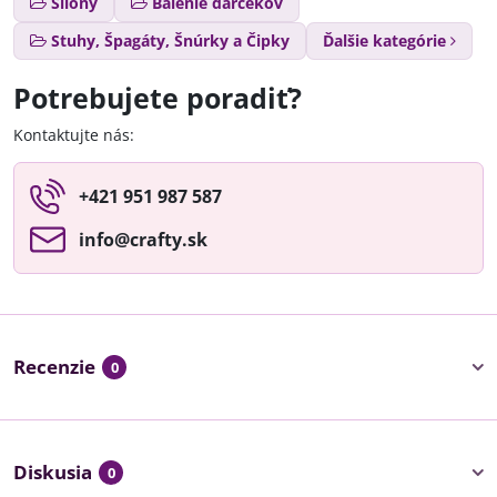
Silóny
Balenie darčekov
Stuhy, Špagáty, Šnúrky a Čipky
Ďalšie kategórie
Potrebujete poradiť?
Kontaktujte nás:
+421 951 987 587
info​@crafty​.sk
Recenzie
0
Diskusia
0