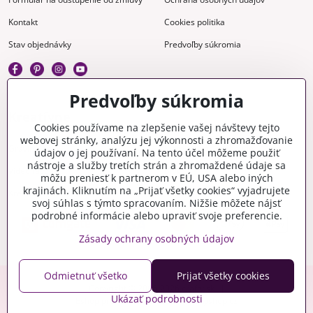
Kontakt
Cookies politika
Stav objednávky
Predvoľby súkromia
Predvoľby súkromia
Kreatívne
Cookies používame na zlepšenie vašej návštevy tejto
webovej stránky, analýzu jej výkonnosti a zhromažďovanie
Gravírovanie
Materiály na stiahnutie
údajov o jej používaní. Na tento účel môžeme použiť
nástroje a služby tretích strán a zhromaždené údaje sa
Videonávody
Blog
môžu preniesť k partnerom v EÚ, USA alebo iných
krajinách. Kliknutím na „Prijať všetky cookies“ vyjadrujete
Kreatívna poradňa
svoj súhlas s týmto spracovaním. Nižšie môžete nájsť
podrobné informácie alebo upraviť svoje preferencie.
Zásady ochrany osobných údajov
Odmietnuť všetko
Prijať všetky cookies
Copyright © 2006-2026 crafty.sk
Ukázať podrobnosti
Eshop pre Českú republiku - craftyshop.cz