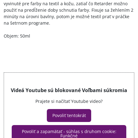
vyvinuté pre farby na textil a kožu, zatiaľ čo Retarder možno
použiť na predĺženie doby schnutia farby. Fixuje sa žehlením 2
minúty na úrovni bavlny, potom je možné textil prať v práčke
na šetrnom programe.
Objem: 50ml
Videá Youtube sú blokované Voľbami súkromia
Prajete si načítať Youtube video?
Povoliť tentokrát
Povoliť a zapamätať - súhlas s druhom cookie:
Funkčné