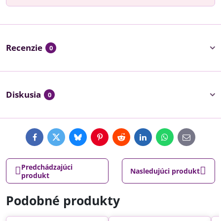
Recenzie
0
Diskusia
0
Facebook
Twitter
Bluesky
Pinterest
Reddit
LinkedIn
WhatsApp
E-
mail
Predchádzajúci
Nasledujúci produkt
produkt
Podobné produkty