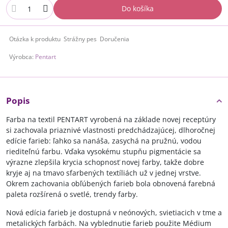
Do košíka
Otázka k produktu
Strážny pes
Doručenia
Výrobca:
Pentart
Popis
Farba na textil PENTART vyrobená na základe novej receptúry
si zachovala priaznivé vlastnosti predchádzajúcej, dlhoročnej
edície farieb: ľahko sa nanáša, zasychá na pružnú, vodou
riediteľnú farbu. Vďaka vysokému stupňu pigmentácie sa
výrazne zlepšila krycia schopnosť novej farby, takže dobre
kryje aj na tmavo sfarbených textíliách už v jednej vrstve.
Okrem zachovania obľúbených farieb bola obnovená farebná
paleta rozšírená o svetlé, trendy farby.
Nová edícia farieb je dostupná v neónových, svietiacich v tme a
metalických farbách. Na vyblednutie farieb použite Médium