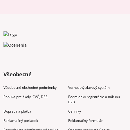
Všeobecné
Všeobecné obchodné podmienky
Vernostný zľavový systém
Ponuka pre školy, CVČ, DSS
Podmienky registrácie a nákupu
B2B
Doprava a platba
Cenníky
Reklamačný poriadok
Reklamačný formulár
Formulár na odstúpenie od zmluvy
Ochrana osobných údajov