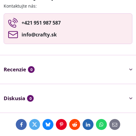
Kontaktujte nás:
+421 951 987 587
info​@crafty​.sk
Recenzie
0
Diskusia
0
Facebook
Twitter
Bluesky
Pinterest
Reddit
LinkedIn
WhatsApp
E-
mail