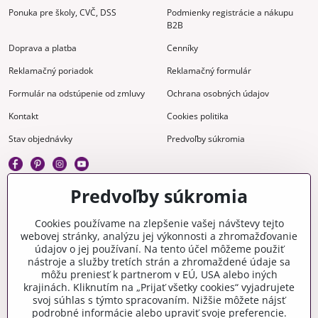
Ponuka pre školy, CVČ, DSS
Podmienky registrácie a nákupu
B2B
Doprava a platba
Cenníky
Reklamačný poriadok
Reklamačný formulár
Formulár na odstúpenie od zmluvy
Ochrana osobných údajov
Kontakt
Cookies politika
Stav objednávky
Predvoľby súkromia
Predvoľby súkromia
Kreatívne
Cookies používame na zlepšenie vašej návštevy tejto
webovej stránky, analýzu jej výkonnosti a zhromažďovanie
Gravírovanie
Materiály na stiahnutie
údajov o jej používaní. Na tento účel môžeme použiť
nástroje a služby tretích strán a zhromaždené údaje sa
Videonávody
Blog
môžu preniesť k partnerom v EÚ, USA alebo iných
krajinách. Kliknutím na „Prijať všetky cookies“ vyjadrujete
Kreatívna poradňa
svoj súhlas s týmto spracovaním. Nižšie môžete nájsť
podrobné informácie alebo upraviť svoje preferencie.