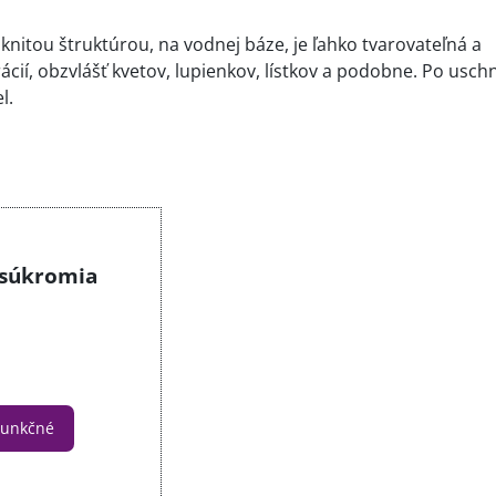
láknitou štruktúrou, na vodnej báze, je ľahko tvarovateľná a
cií, obzvlášť kvetov, lupienkov, lístkov a podobne. Po uschn
l.
 súkromia
 Funkčné