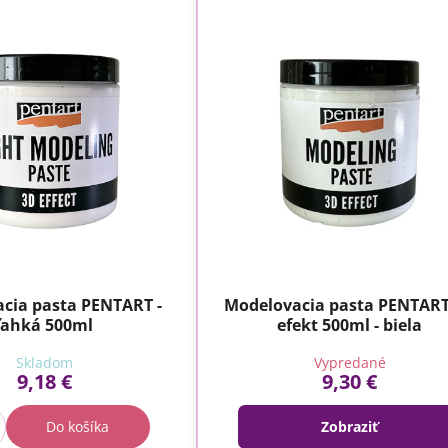
cia pasta PENTART -
Modelovacia pasta PENTAR
ľahká 500ml
efekt 500ml - biela
Skladom
Vypredané
9,18 €
9,30 €
Do košíka
Zobraziť