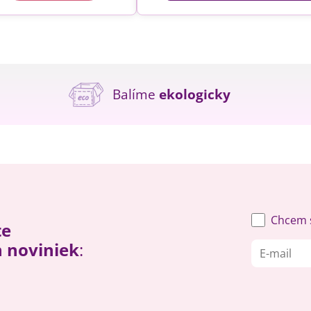
Balíme
ekologicky
Chcem s
te
h noviniek
: