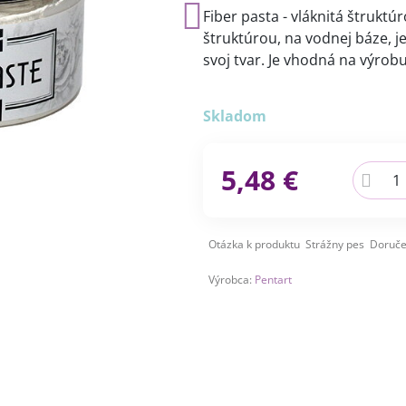
Fiber pasta - vláknitá štruktú
štruktúrou, na vodnej báze, je
svoj tvar. Je vhodná na výrob
Skladom
5,48 €
Otázka k produktu
Strážny pes
Doruče
Výrobca:
Pentart