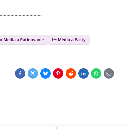
x Media a Patinovanie
Médiá a Pasty
Facebook
Twitter
Bluesky
Pinterest
Reddit
LinkedIn
WhatsApp
E-
mail