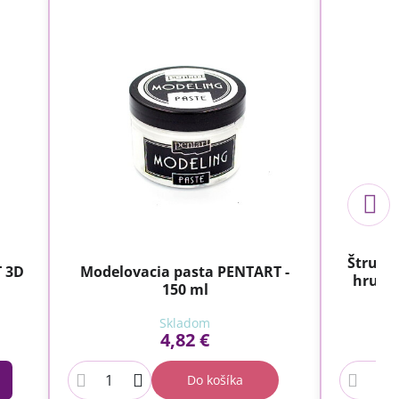
Štrukt
T 3D
Modelovacia pasta PENTART -
hruboz
150 ml
Skladom
4,82 €
Do košíka