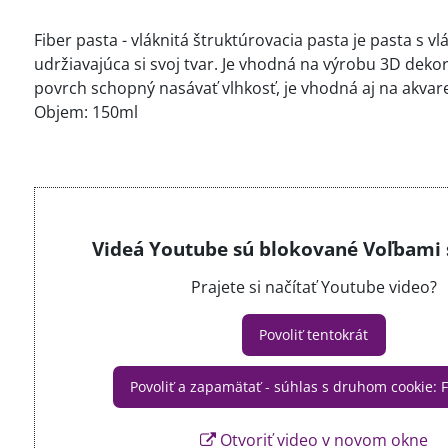
Fiber pasta - vláknitá štruktúrovacia pasta je pasta s v
udržiavajúca si svoj tvar. Je vhodná na výrobu 3D dekorá
povrch schopný nasávať vlhkosť, je vhodná aj na akvare
Objem: 150ml
Videá Youtube sú blokované Voľbami
Prajete si načítať Youtube video?
Povoliť tentokrát
Povoliť a zapamätať - súhlas s druhom cookie:
Otvoriť video v novom okne