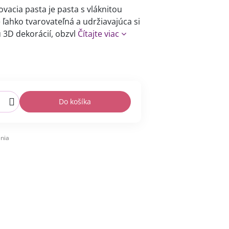
rovacia pasta je pasta s vláknitou
 ľahko tvarovateľná a udržiavajúca si
u 3D dekorácií, obzvl
Čítajte viac
Do košíka
nia