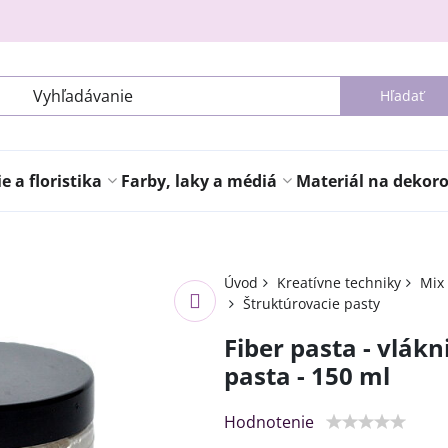
Hľadať
 a floristika
Farby, laky a médiá
Materiál na dekor
Úvod
Kreatívne techniky
Mix
Štruktúrovacie pasty
Fiber pasta - vlák
pasta - 150 ml
Hodnotenie