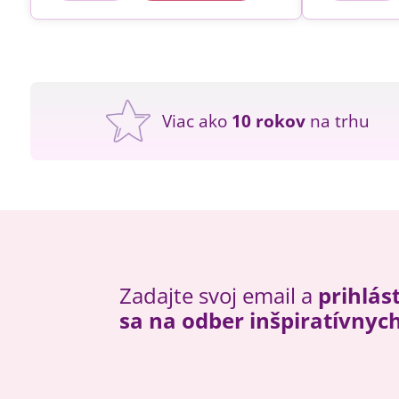
Viac ako
10 rokov
na trhu
Zadajte svoj email a
prihlás
sa na odber inšpiratívnyc