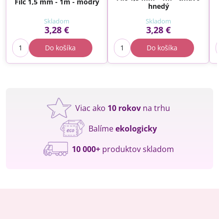
Filc 1,5 mm - 1m - modrý
hnedý
Skladom
Skladom
3,28 €
3,28 €
Do košíka
Do košíka
Viac ako
10 rokov
na trhu
Balíme
ekologicky
10 000+
produktov skladom