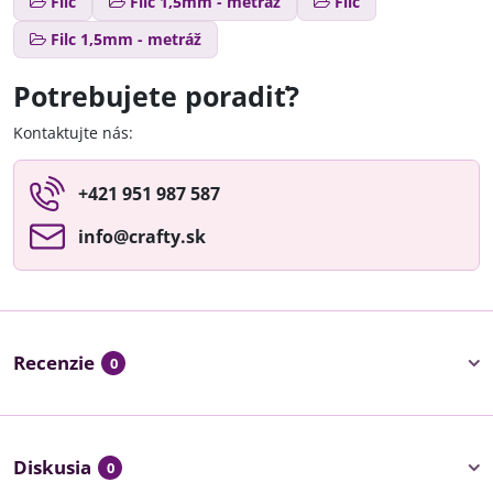
Filc
Filc 1,5mm - metráž
Filc
Filc 1,5mm - metráž
Potrebujete poradiť?
Kontaktujte nás:
+421 951 987 587
info​@crafty​.sk
Recenzie
0
Diskusia
0