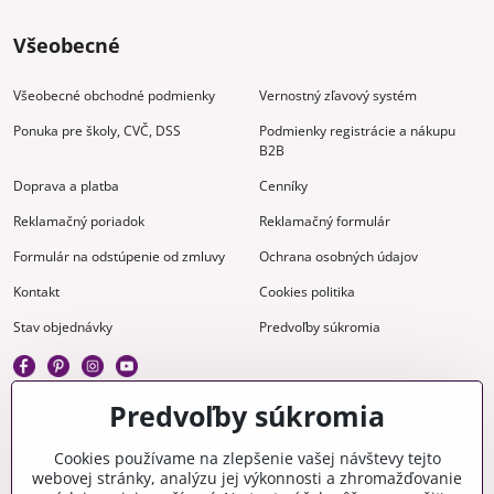
Všeobecné
Všeobecné obchodné podmienky
Vernostný zľavový systém
Ponuka pre školy, CVČ, DSS
Podmienky registrácie a nákupu
B2B
Doprava a platba
Cenníky
Reklamačný poriadok
Reklamačný formulár
Formulár na odstúpenie od zmluvy
Ochrana osobných údajov
Kontakt
Cookies politika
Stav objednávky
Predvoľby súkromia
Predvoľby súkromia
Kreatívne
Cookies používame na zlepšenie vašej návštevy tejto
webovej stránky, analýzu jej výkonnosti a zhromažďovanie
Gravírovanie
Materiály na stiahnutie