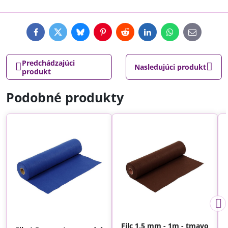
Facebook
Twitter
Bluesky
Pinterest
Reddit
LinkedIn
WhatsApp
E-
mail
Predchádzajúci
Nasledujúci produkt
produkt
Podobné produkty
Filc 1,5 mm - 1m - tmavo