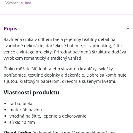
Výrobca:
sušina
Popis
Bavlnená čipka v odtieni biela je jemný textilný detail na
svadobné dekorácie, darčekové balenie, scrapbooking, šitie,
vence a vintage projekty. Prírodná bavlnená štruktúra dodáva
výrobkom romantický a tradičný vzhľad.
Čipku môžete šiť, lepiť alebo viazať na krabičky, sviečky,
pohľadnice, textilné doplnky a dekorácie. Dobre sa kombinuje
s jutou, kraftovým papierom, drevom a sušenými kvetmi.
Vlastnosti produktu
farba: biela
materiál: bavlna
vhodná na šitie, lepenie a dekorovanie
šírka: 40 mm
Tip od Crafty:
Pri lepení čipky používajte malé množstvo