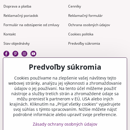
Doprava a platba
Cenníky
Reklamačný poriadok
Reklamačný formulár
Formulár na odstúpenie od zmluvy
Ochrana osobných údajov
Kontakt
Cookies politika
Stav objednávky
Predvoľby súkromia
Predvoľby súkromia
Kreatívne
Cookies používame na zlepšenie vašej návštevy tejto
webovej stránky, analýzu jej výkonnosti a zhromažďovanie
Gravírovanie
Materiály na stiahnutie
údajov o jej používaní. Na tento účel môžeme použiť
nástroje a služby tretích strán a zhromaždené údaje sa
Videonávody
Blog
môžu preniesť k partnerom v EÚ, USA alebo iných
krajinách. Kliknutím na „Prijať všetky cookies“ vyjadrujete
Kreatívna poradňa
svoj súhlas s týmto spracovaním. Nižšie môžete nájsť
podrobné informácie alebo upraviť svoje preferencie.
Zásady ochrany osobných údajov