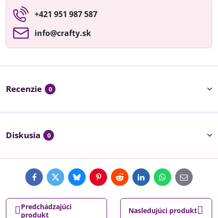
+421 951 987 587
info​@crafty​.sk
Recenzie
0
Diskusia
0
Facebook
Twitter
Bluesky
Pinterest
Reddit
LinkedIn
WhatsApp
E-
mail
Predchádzajúci
Nasledujúci produkt
produkt