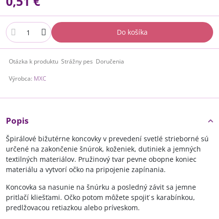
0,51 €
Do košíka
Otázka k produktu
Strážny pes
Doručenia
Výrobca:
MXC
Popis
Špirálové bižutérne koncovky v prevedení svetlé strieborné sú
určené na zakončenie šnúrok, koženiek, dutiniek a jemných
textilných materiálov. Pružinový tvar pevne obopne koniec
materiálu a vytvorí očko na pripojenie zapínania.
Koncovka sa nasunie na šnúrku a posledný závit sa jemne
pritlačí kliešťami. Očko potom môžete spojiť s karabínkou,
predlžovacou retiazkou alebo príveskom.