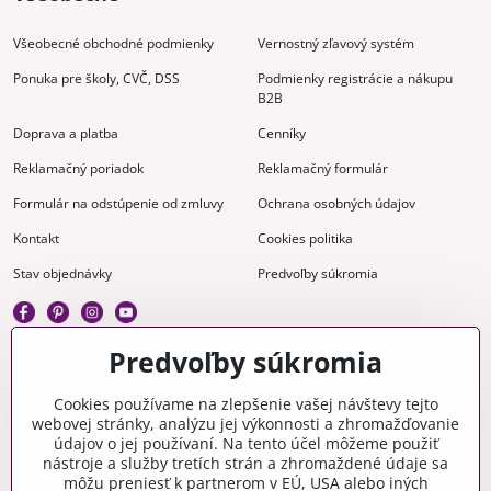
Všeobecné obchodné podmienky
Vernostný zľavový systém
Ponuka pre školy, CVČ, DSS
Podmienky registrácie a nákupu
B2B
Doprava a platba
Cenníky
Reklamačný poriadok
Reklamačný formulár
Formulár na odstúpenie od zmluvy
Ochrana osobných údajov
Kontakt
Cookies politika
Stav objednávky
Predvoľby súkromia
Predvoľby súkromia
Kreatívne
Cookies používame na zlepšenie vašej návštevy tejto
webovej stránky, analýzu jej výkonnosti a zhromažďovanie
Gravírovanie
Materiály na stiahnutie
údajov o jej používaní. Na tento účel môžeme použiť
nástroje a služby tretích strán a zhromaždené údaje sa
Videonávody
Blog
môžu preniesť k partnerom v EÚ, USA alebo iných