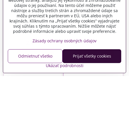
webovej stránky, analýzu jej výkonnosti a zhromažďovanie
údajov o jej používaní. Na tento účel môžeme použiť
nástroje a služby tretích strán a zhromaždené údaje sa
môžu preniesť k partnerom v EÚ, USA alebo iných
krajinách. Kliknutím na „Prijať všetky cookies“ vyjadrujete
Aranžérsky drôt Rayher
Aranžérsky drôt Rayher
svoj súhlas s týmto spracovaním. Nižšie môžete nájsť
0,35mm 100m - zelený
0,65mm 100g - platinovo
myrtový
strieborný
podrobné informácie alebo upraviť svoje preferencie.
Skladom
Skladom
Zásady ochrany osobných údajov
2,46 €
2,20 €
Do košíka
Do košíka
Odmietnuť všetko
Prijať všetky cookies
Ukázať podrobnosti
Aranžérsky hliníkový drôt
Aranžérsky papierový
2mm 5m - svetlý zlatý
drôt 0,55mm - biely