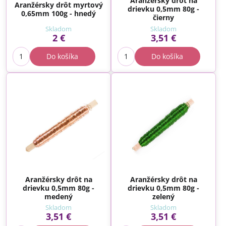
Aranžérsky drôt na
Aranžérsky drôt myrtový
drievku 0,5mm 80g -
0,65mm 100g - hnedý
čierny
Skladom
Skladom
2 €
3,51 €
Do košíka
Do košíka
Aranžérsky drôt na
Aranžérsky drôt na
drievku 0,5mm 80g -
drievku 0,5mm 80g -
medený
zelený
Skladom
Skladom
3,51 €
3,51 €