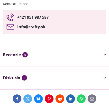
Kontaktujte nás:
+421 951 987 587
info​@crafty​.sk
Recenzie
0
Diskusia
0
Facebook
Twitter
Bluesky
Pinterest
Reddit
LinkedIn
WhatsApp
E-
mail