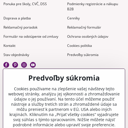
Ponuka pre školy, CVČ, DSS
Podmienky registrácie a nákupu
B2B
Doprava a platba
Cenníky
Reklamačný poriadok
Reklamačný formulár
Formulár na odstúpenie od zmluvy
Ochrana osobných údajov
Kontakt
Cookies politika
Stav objednávky
Predvoľby súkromia
Predvoľby súkromia
Kreatívne
Cookies používame na zlepšenie vašej návštevy tejto
webovej stránky, analýzu jej výkonnosti a zhromažďovanie
Gravírovanie
Materiály na stiahnutie
údajov o jej používaní. Na tento účel môžeme použiť
nástroje a služby tretích strán a zhromaždené údaje sa
Videonávody
Blog
môžu preniesť k partnerom v EÚ, USA alebo iných
krajinách. Kliknutím na „Prijať všetky cookies“ vyjadrujete
Kreatívna poradňa
svoj súhlas s týmto spracovaním. Nižšie môžete nájsť
podrobné informácie alebo upraviť svoje preferencie.