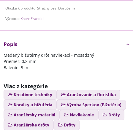
Otázka k produktu
Strážny pes
Doručenia
Výrobca:
Knorr Prandell
Popis
Medený bižutérny drôt navliekací - mosadzný
Priemer: 0,8 mm
Balenie: 5 m
Viac z kategórie
Kreatívne techniky
Aranžovanie a floristika
Korálky a bižutéria
Výroba šperkov (Bižutéria)
Aranžérsky materiál
Navliekanie
Drôty
Aranžérske drôty
Drôty