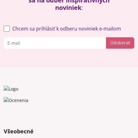
sa na odber inšpiratívnych
noviniek
:
Chcem sa prihlásiť k odberu noviniek e-mailom
Odoberať
Všeobecné