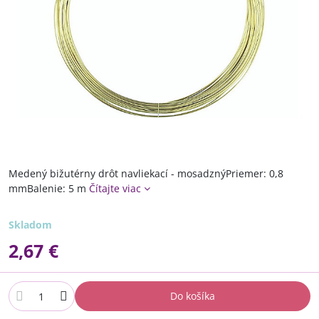
Medený bižutérny drôt navliekací - mosadznýPriemer: 0,8
mmBalenie: 5 m
Čítajte viac
Skladom
2,67 €
Do košíka