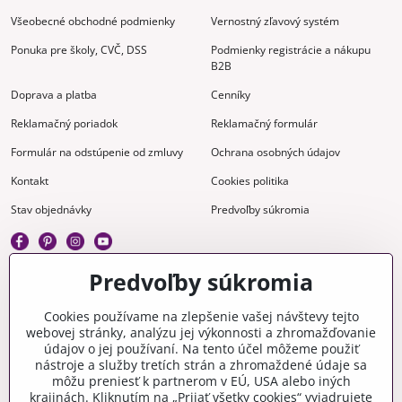
Všeobecné obchodné podmienky
Vernostný zľavový systém
Ponuka pre školy, CVČ, DSS
Podmienky registrácie a nákupu
B2B
Doprava a platba
Cenníky
Reklamačný poriadok
Reklamačný formulár
Formulár na odstúpenie od zmluvy
Ochrana osobných údajov
Kontakt
Cookies politika
Stav objednávky
Predvoľby súkromia
Predvoľby súkromia
Kreatívne
Cookies používame na zlepšenie vašej návštevy tejto
webovej stránky, analýzu jej výkonnosti a zhromažďovanie
Gravírovanie
Materiály na stiahnutie
údajov o jej používaní. Na tento účel môžeme použiť
nástroje a služby tretích strán a zhromaždené údaje sa
Videonávody
Blog
môžu preniesť k partnerom v EÚ, USA alebo iných
krajinách. Kliknutím na „Prijať všetky cookies“ vyjadrujete
Kreatívna poradňa