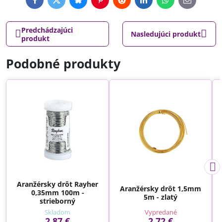
Facebook
Twitter
Bluesky
Pinterest
Reddit
LinkedIn
WhatsApp
E-
mail
Predchádzajúci
Nasledujúci produkt
produkt
Podobné produkty
Aranžérsky drôt Rayher
Aranžérsky drôt 1,5mm
0,35mm 100m -
5m - zlatý
strieborný
Skladom
Vypredané
2,87 €
2,72 €