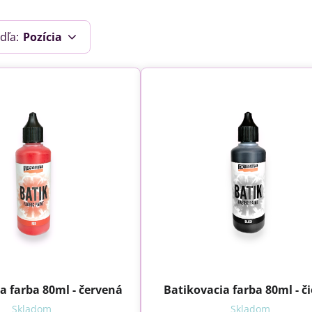
dľa:
Pozícia
a farba 80ml - červená
Batikovacia farba 80ml - č
Skladom
Skladom