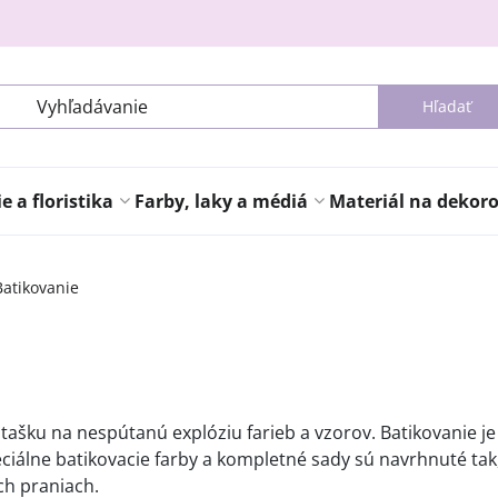
Hľadať
 a floristika
Farby, laky a médiá
Materiál na dekor
Batikovanie
 tašku na nespútanú explóziu farieb a vzorov. Batikovanie 
álne batikovacie farby a kompletné sady sú navrhnuté tak, a
ch praniach.