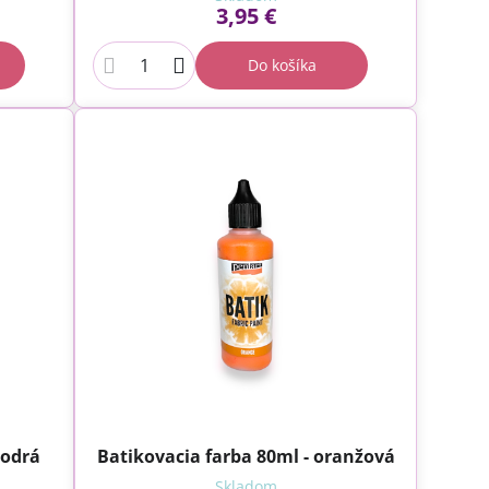
3,95 €
Do košíka
modrá
Batikovacia farba 80ml - oranžová
Skladom