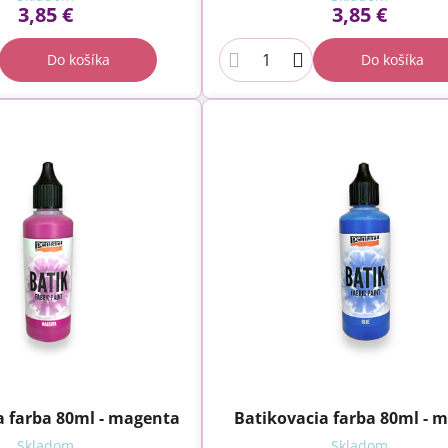
3,85 €
3,85 €
Do košíka
Do košíka
a farba 80ml - magenta
Batikovacia farba 80ml - 
Skladom
Skladom