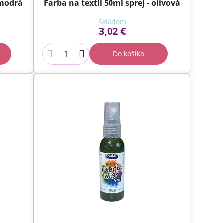
 modrá
Farba na textil 50ml sprej - olivová
Skladom
3,02 €
Do košíka