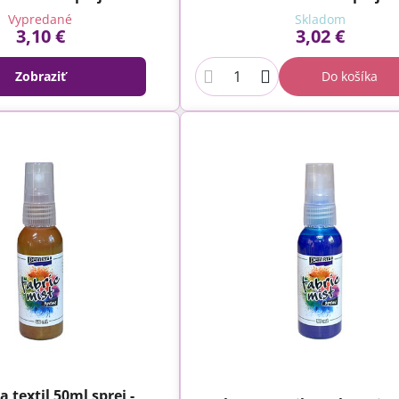
Vypredané
Skladom
3,10 €
3,02 €
Zobraziť
Do košíka
 textil 50ml sprej -