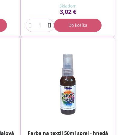
Skladom
3,02 €
Do košíka
fialová
Farba na textil 50ml sprej - hnedá