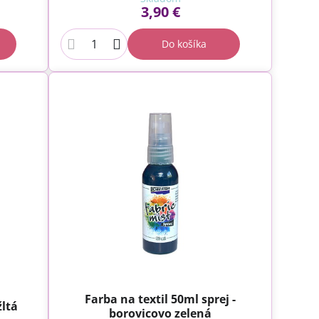
3,90 €
Do košíka
Farba na textil 50ml sprej -
žltá
borovicovo zelená