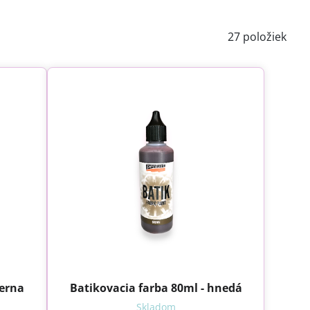
27
položiek
ierna
Batikovacia farba 80ml - hnedá
Skladom