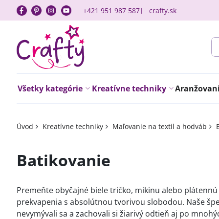
+421 951 987 587
crafty.sk
Všetky kategórie
Kreatívne techniky
Aranžovanie
Úvod
Kreatívne techniky
Maľovanie na textil a hodváb
Batikovanie
Premeňte obyčajné biele tričko, mikinu alebo plátennú
prekvapenia s absolútnou tvorivou slobodou. Naše špeci
nevymývali sa a zachovali si žiarivý odtieň aj po mnohý