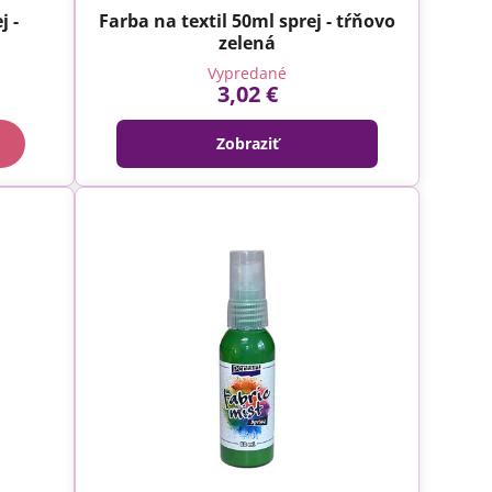
j -
Farba na textil 50ml sprej - tŕňovo
zelená
Vypredané
3,02 €
Zobraziť