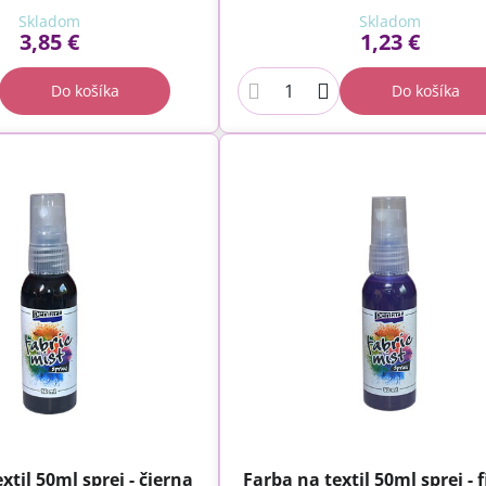
Skladom
Skladom
3,85 €
1,23 €
Do košíka
Do košíka
xtil 50ml sprej - čierna
Farba na textil 50ml sprej - 