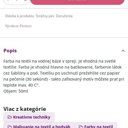
Otázka k produktu
Strážny pes
Doručenia
Výrobca:
Pentart
Popis
Farba na textil na vodnej báze v spreji. Je vhodná na svetlé
textílie. Farba je vhodná hlavne na batikovanie, farbenie látok
cez šablóny a pod. Textíliu po uschnutí prežehlite cez papier
na pečenie (30 sekúnd) - takto zafixovaný motív môžete prať pri
teplote max. 40 C°.
Objem: 50ml
Viac z kategórie
Kreatívne techniky
Maľovanie na textil a hodváb
Farby na textil