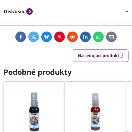
Diskusia
0
Facebook
Twitter
Bluesky
Pinterest
Reddit
LinkedIn
WhatsApp
E-
mail
Nasledujúci produkt
Podobné produkty