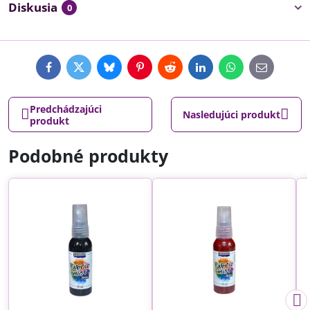
Diskusia
0
Facebook
Twitter
Bluesky
Pinterest
Reddit
LinkedIn
WhatsApp
E-
mail
Predchádzajúci
Nasledujúci produkt
produkt
Podobné produkty