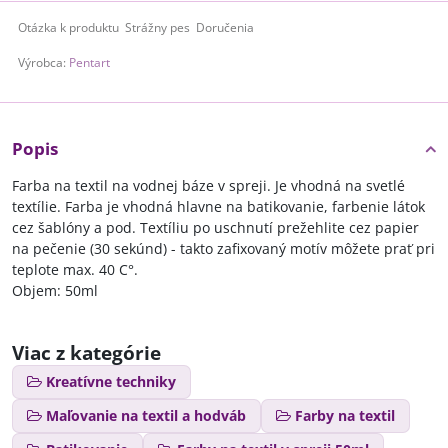
Otázka k produktu
Strážny pes
Doručenia
Výrobca:
Pentart
Popis
Farba na textil na vodnej báze v spreji. Je vhodná na svetlé
textílie. Farba je vhodná hlavne na batikovanie, farbenie látok
cez šablóny a pod. Textíliu po uschnutí prežehlite cez papier
na pečenie (30 sekúnd) - takto zafixovaný motív môžete prať pri
teplote max. 40 C°.
Objem: 50ml
Viac z kategórie
Kreatívne techniky
Maľovanie na textil a hodváb
Farby na textil