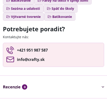
Batikovanie
Farby na textil v spreji 50ml
Sezóna a udalosti
Späť do školy
Výtvarné tvorenie
Batikovanie
Potrebujete poradiť?
Kontaktujte nás:
+421 951 987 587
info​@crafty​.sk
Recenzie
0