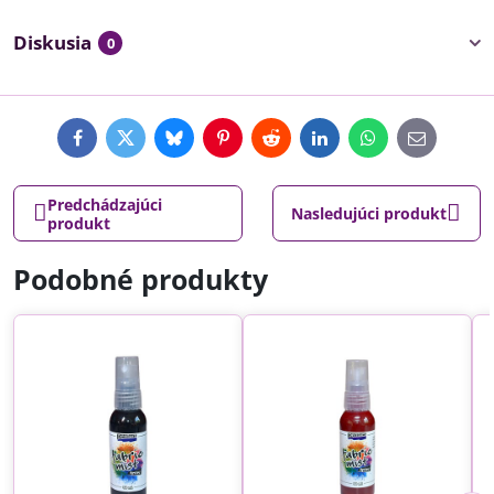
Diskusia
0
Facebook
Twitter
Bluesky
Pinterest
Reddit
LinkedIn
WhatsApp
E-
mail
Predchádzajúci
Nasledujúci produkt
produkt
Podobné produkty