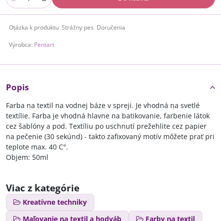
Otázka k produktu
Strážny pes
Doručenia
Výrobca:
Pentart
Popis
Farba na textil na vodnej báze v spreji. Je vhodná na svetlé
textílie. Farba je vhodná hlavne na batikovanie, farbenie látok
cez šablóny a pod. Textíliu po uschnutí prežehlite cez papier
na pečenie (30 sekúnd) - takto zafixovaný motív môžete prať pri
teplote max. 40 C°.
Objem: 50ml
Viac z kategórie
Kreatívne techniky
Maľovanie na textil a hodváb
Farby na textil