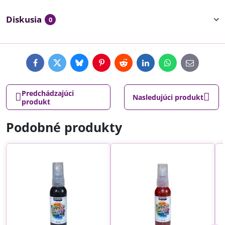
Diskusia
0
Facebook
Twitter
Bluesky
Pinterest
Reddit
LinkedIn
WhatsApp
E-
mail
Predchádzajúci
Nasledujúci produkt
produkt
Podobné produkty