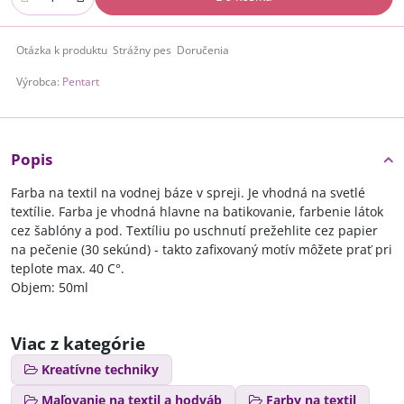
Otázka k produktu
Strážny pes
Doručenia
Výrobca:
Pentart
Popis
Farba na textil na vodnej báze v spreji. Je vhodná na svetlé
textílie. Farba je vhodná hlavne na batikovanie, farbenie látok
cez šablóny a pod. Textíliu po uschnutí prežehlite cez papier
na pečenie (30 sekúnd) - takto zafixovaný motív môžete prať pri
teplote max. 40 C°.
Objem: 50ml
Viac z kategórie
Kreatívne techniky
Maľovanie na textil a hodváb
Farby na textil