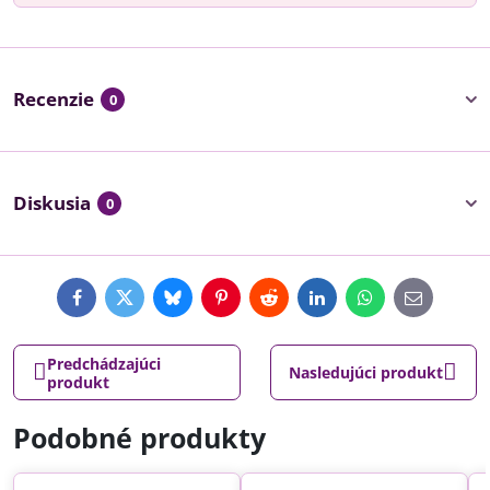
Recenzie
0
Diskusia
0
Facebook
Twitter
Bluesky
Pinterest
Reddit
LinkedIn
WhatsApp
E-
mail
Predchádzajúci
Nasledujúci produkt
produkt
Podobné produkty