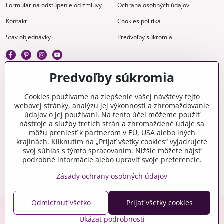
Formulár na odstúpenie od zmluvy
Ochrana osobných údajov
Kontakt
Cookies politika
Stav objednávky
Predvoľby súkromia
Predvoľby súkromia
Kreatívne
Cookies používame na zlepšenie vašej návštevy tejto
webovej stránky, analýzu jej výkonnosti a zhromažďovanie
Gravírovanie
Materiály na stiahnutie
údajov o jej používaní. Na tento účel môžeme použiť
nástroje a služby tretích strán a zhromaždené údaje sa
Videonávody
Blog
môžu preniesť k partnerom v EÚ, USA alebo iných
krajinách. Kliknutím na „Prijať všetky cookies“ vyjadrujete
Kreatívna poradňa
svoj súhlas s týmto spracovaním. Nižšie môžete nájsť
podrobné informácie alebo upraviť svoje preferencie.
Zásady ochrany osobných údajov
Odmietnuť všetko
Prijať všetky cookies
Copyright © 2006-2026 crafty.sk
Ukázať podrobnosti
Eshop pre Českú republiku - craftyshop.cz