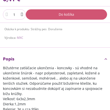
Do košíka
Otázka k produktu
Strážny pes
Doručenia
Výrobca:
MXC
Popis
Bižutérne zatláčacie ukončenia - koncovky - sú vhodné na
ukončenie šnúrok - napr polyesterové, zapletané, kožené a
koženkové, semišové, mohérové... alebo aj na ukončenie
tenších stužiek. Odporúčame použiť bižutérne kliešte, ku
koncovkám si nezabudnite dokúpiť aj zapínanie a spojovacie
bižu krúžky.
Veľkosť: 6x3x2,3mm
Dierka:1,2mm
Balenie: 3g = cca 95ks