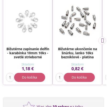
Bižutérne zapínanie delfín
Bižutérne ukončenie na
- karabínka 10mm 10ks -
šnúrku, lanko 10ks
svetlé strieborné
bezniklové - platina
Skladom
Skladom
1,18 €
0,82 €
Do košíka
Do košíka
Viac ako
10 rokov
na trhu