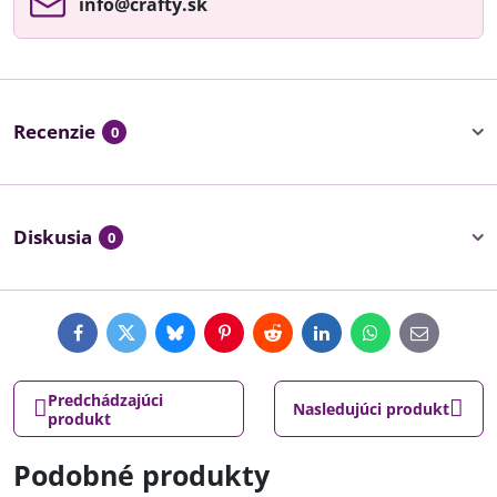
info​@crafty​.sk
Recenzie
0
Diskusia
0
Facebook
Twitter
Bluesky
Pinterest
Reddit
LinkedIn
WhatsApp
E-
mail
Predchádzajúci
Nasledujúci produkt
produkt
Podobné produkty