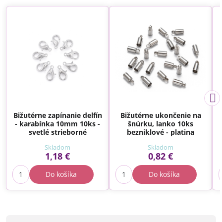
Bižutérne zapínanie delfín
Bižutérne ukončenie na
- karabínka 10mm 10ks -
šnúrku, lanko 10ks
svetlé strieborné
bezniklové - platina
Skladom
Skladom
1,18 €
0,82 €
Do košíka
Do košíka