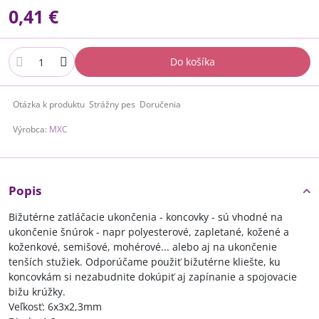
0,41 €
Do košíka
Otázka k produktu
Strážny pes
Doručenia
Výrobca:
MXC
Popis
Bižutérne zatláčacie ukončenia - koncovky - sú vhodné na
ukončenie šnúrok - napr polyesterové, zapletané, kožené a
koženkové, semišové, mohérové... alebo aj na ukončenie
tenších stužiek. Odporúčame použiť bižutérne kliešte, ku
koncovkám si nezabudnite dokúpiť aj zapínanie a spojovacie
bižu krúžky.
Veľkosť: 6x3x2,3mm