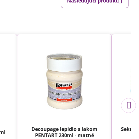
Nasledujúci produkt
Decoupage lepidlo s lakom
Sekundo
0ml
PENTART 230ml - matné