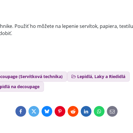
chnike. Použiť ho môžete na lepenie servítok, papiera, textilu
dobiť.
coupage (Servítková technika)
Lepidlá, Laky a Riedidlá
pidlá na decoupage
Facebook
Twitter
Bluesky
Pinterest
Reddit
LinkedIn
WhatsApp
E-
mail