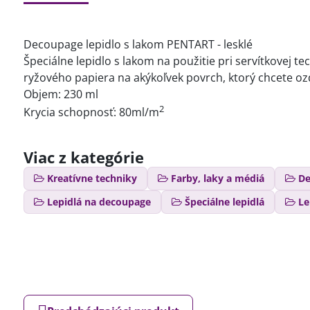
Decoupage lepidlo s lakom PENTART - lesklé
Špeciálne lepidlo s lakom na použitie pri servítkovej te
ryžového papiera na akýkoľvek povrch, ktorý chcete oz
Objem: 230 ml
2
Krycia schopnosť: 80ml/m
Viac z kategórie
Kreatívne techniky
Farby, laky a médiá
De
Lepidlá na decoupage
Špeciálne lepidlá
Le