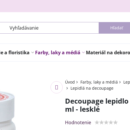
Hľadať
 a floristika
Farby, laky a médiá
Materiál na dekor
Úvod
Farby, laky a médiá
Lep
Lepidlá na decoupage
Decoupage lepidlo
ml - lesklé
Hodnotenie