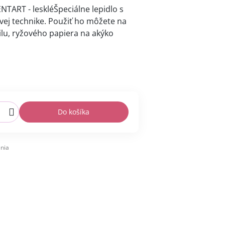
TART - leskléŠpeciálne lepidlo s
ovej technike. Použiť ho môžete na
tilu, ryžového papiera na akýko
Do košíka
nia