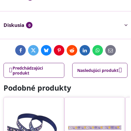
Diskusia
0
Facebook
Twitter
Bluesky
Pinterest
Reddit
LinkedIn
WhatsApp
E-
mail
Predchádzajúci
Nasledujúci produkt
produkt
Podobné produkty