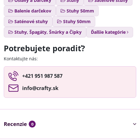
Oslavy a Darčeky
Stuhy
Saténové stuhy
Balenie darčekov
Stuhy 50mm
Saténové stuhy
Stuhy 50mm
Stuhy, Špagáty, Šnúrky a Čipky
Ďalšie kategórie
Potrebujete poradiť?
Kontaktujte nás:
+421 951 987 587
info​@crafty​.sk
Recenzie
0