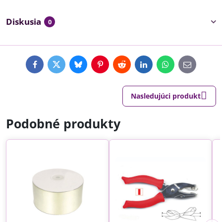
Diskusia
0
Facebook
Twitter
Bluesky
Pinterest
Reddit
LinkedIn
WhatsApp
E-
mail
Nasledujúci produkt
Podobné produkty