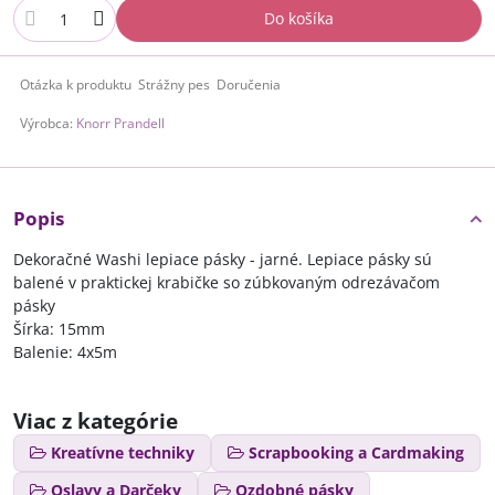
Do košíka
Otázka k produktu
Strážny pes
Doručenia
Výrobca:
Knorr Prandell
Popis
Dekoračné Washi lepiace pásky - jarné. Lepiace pásky sú
balené v praktickej krabičke so zúbkovaným odrezávačom
pásky
Šírka: 15mm
Balenie: 4x5m
Viac z kategórie
Kreatívne techniky
Scrapbooking a Cardmaking
Oslavy a Darčeky
Ozdobné pásky