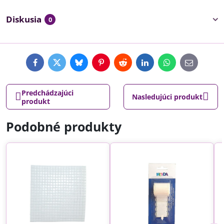
Diskusia
0
Facebook
Twitter
Bluesky
Pinterest
Reddit
LinkedIn
WhatsApp
E-
mail
Predchádzajúci
Nasledujúci produkt
produkt
Podobné produkty