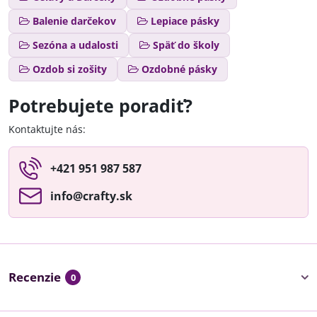
Balenie darčekov
Lepiace pásky
Sezóna a udalosti
Späť do školy
Ozdob si zošity
Ozdobné pásky
Potrebujete poradiť?
Kontaktujte nás:
+421 951 987 587
info​@crafty​.sk
Recenzie
0