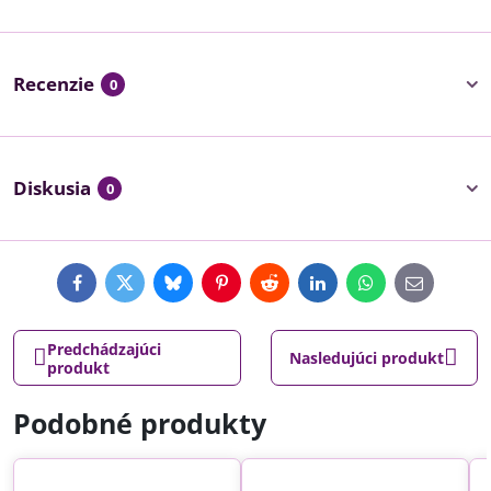
Recenzie
0
Diskusia
0
Facebook
Twitter
Bluesky
Pinterest
Reddit
LinkedIn
WhatsApp
E-
mail
Predchádzajúci
Nasledujúci produkt
produkt
Podobné produkty