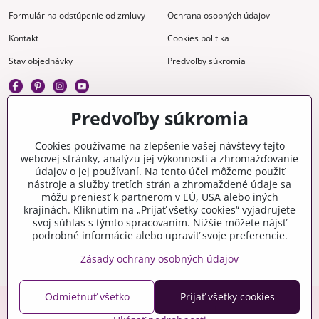
Formulár na odstúpenie od zmluvy
Ochrana osobných údajov
Kontakt
Cookies politika
Stav objednávky
Predvoľby súkromia
Predvoľby súkromia
Kreatívne
Cookies používame na zlepšenie vašej návštevy tejto
webovej stránky, analýzu jej výkonnosti a zhromažďovanie
Gravírovanie
Materiály na stiahnutie
údajov o jej používaní. Na tento účel môžeme použiť
nástroje a služby tretích strán a zhromaždené údaje sa
Videonávody
Blog
môžu preniesť k partnerom v EÚ, USA alebo iných
krajinách. Kliknutím na „Prijať všetky cookies“ vyjadrujete
Kreatívna poradňa
svoj súhlas s týmto spracovaním. Nižšie môžete nájsť
podrobné informácie alebo upraviť svoje preferencie.
Zásady ochrany osobných údajov
Odmietnuť všetko
Prijať všetky cookies
Copyright © 2006-2026 crafty.sk