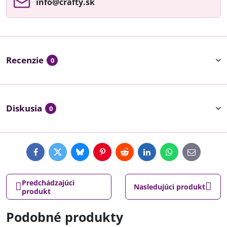
info​@crafty​.sk
Recenzie
0
Diskusia
0
Facebook
Twitter
Bluesky
Pinterest
Reddit
LinkedIn
WhatsApp
E-
mail
Predchádzajúci
Nasledujúci produkt
produkt
Podobné produkty