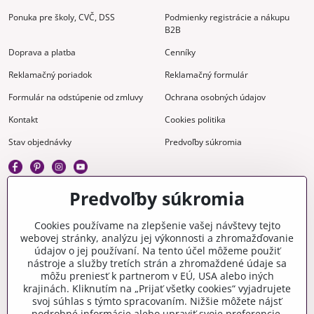
Ponuka pre školy, CVČ, DSS
Podmienky registrácie a nákupu
B2B
Doprava a platba
Cenníky
Reklamačný poriadok
Reklamačný formulár
Formulár na odstúpenie od zmluvy
Ochrana osobných údajov
Kontakt
Cookies politika
Stav objednávky
Predvoľby súkromia
Predvoľby súkromia
Kreatívne
Cookies používame na zlepšenie vašej návštevy tejto
webovej stránky, analýzu jej výkonnosti a zhromažďovanie
Gravírovanie
Materiály na stiahnutie
údajov o jej používaní. Na tento účel môžeme použiť
nástroje a služby tretích strán a zhromaždené údaje sa
Videonávody
Blog
môžu preniesť k partnerom v EÚ, USA alebo iných
krajinách. Kliknutím na „Prijať všetky cookies“ vyjadrujete
Kreatívna poradňa
svoj súhlas s týmto spracovaním. Nižšie môžete nájsť
podrobné informácie alebo upraviť svoje preferencie.