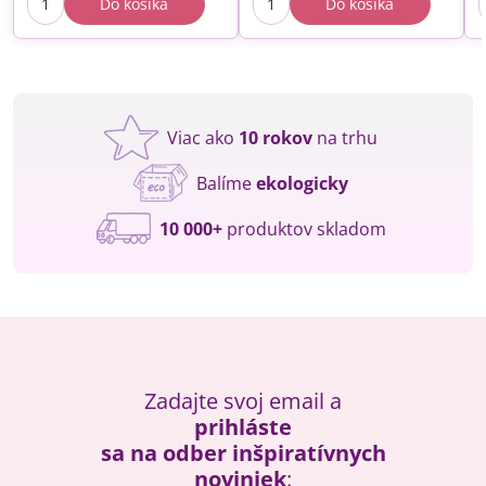
Do košíka
Do košíka
Viac ako
10 rokov
na trhu
Balíme
ekologicky
10 000+
produktov skladom
Zadajte svoj email a
prihláste
sa na odber inšpiratívnych
noviniek
: