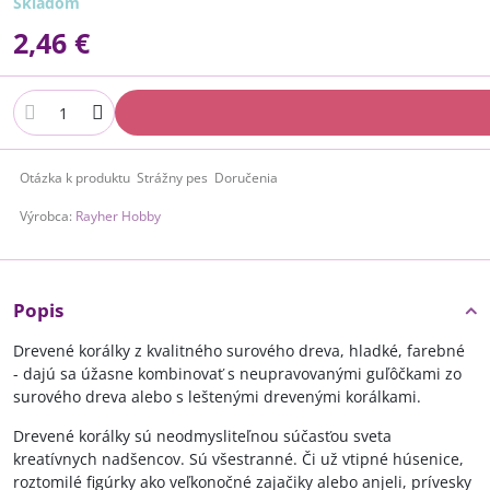
Skladom
2,46 €
Otázka k produktu
Strážny pes
Doručenia
Výrobca:
Rayher Hobby
Popis
Drevené korálky z kvalitného surového dreva, hladké, farebné
- dajú sa úžasne kombinovať s neupravovanými guľôčkami zo
surového dreva alebo s leštenými drevenými korálkami.
Drevené korálky sú neodmysliteľnou súčasťou sveta
kreatívnych nadšencov. Sú všestranné. Či už vtipné húsenice,
roztomilé figúrky ako veľkonočné zajačiky alebo anjeli, prívesky