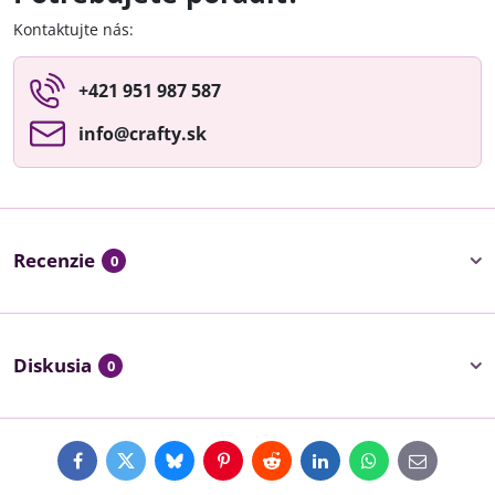
Kontaktujte nás:
+421 951 987 587
info​@crafty​.sk
Recenzie
0
Diskusia
0
Facebook
Twitter
Bluesky
Pinterest
Reddit
LinkedIn
WhatsApp
E-
mail